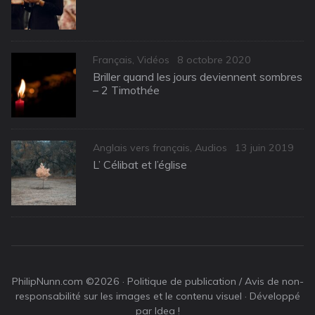
Categories
Posted
Français
,
Vidéos
8 octobre 2020
on
Briller quand les jours deviennent sombres
– 2 Timothée
Categories
Posted
Anglais vers français
,
Audios
13 juin 2019
on
L’ Célibat et l’église
PhilipNunn.com ©2026 ·
Politique de publication / Avis de non-
responsabilité sur les images et le contenu visuel
· Développé
par Idea !