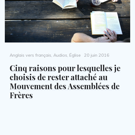
Categories
Posted
Anglais vers français
,
Audios
,
Église
20 juin 2016
on
Cinq raisons pour lesquelles je
choisis de rester attaché au
Mouvement des Assemblées de
Frères