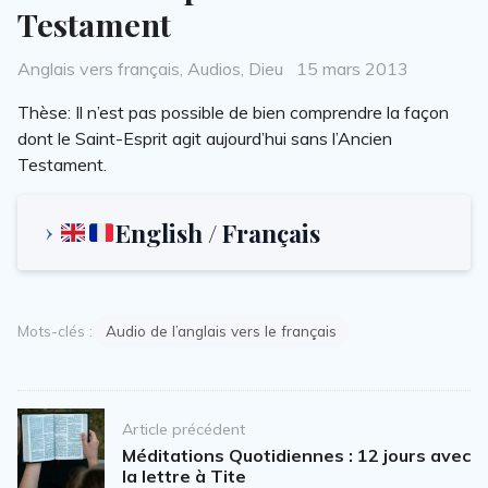
Testament
Categories
Posted
Anglais vers français
,
Audios
,
Dieu
15 mars 2013
on
Thèse: Il n’est pas possible de bien comprendre la façon
dont le Saint-Esprit agit aujourd’hui sans l’Ancien
Testament.
English / Français
Mots-clés :
Audio de l’anglais vers le français
Post
Article précédent
navigation
Méditations Quotidiennes : 12 jours avec
la lettre à Tite