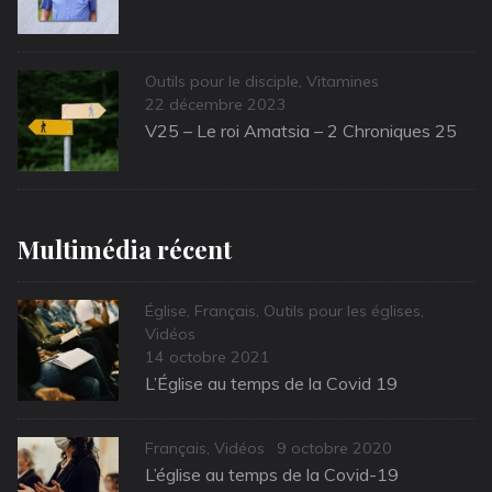
Categories
Outils pour le disciple
,
Vitamines
Posted
22 décembre 2023
on
V25 – Le roi Amatsia – 2 Chroniques 25
Multimédia récent
Categories
Église
,
Français
,
Outils pour les églises
,
Vidéos
Posted
14 octobre 2021
on
L’Église au temps de la Covid 19
Categories
Posted
Français
,
Vidéos
9 octobre 2020
on
L’église au temps de la Covid-19