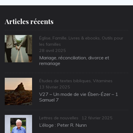
Articles récents
Categories
Église
,
Famille
,
Livres & ebooks
,
Outils pour
les familles
Posted
28 avril 2025
on
Mariage, réconciliation, divorce et
remariage
Categories
Études de textes bibliques
,
Vitamines
Posted
13 février 2025
on
V27 – Un mode de vie Ében-Ézer – 1
Samuel 7
Categories
Posted
Lettres de nouvelles
12 février 2025
on
L’éloge : Peter R. Nunn