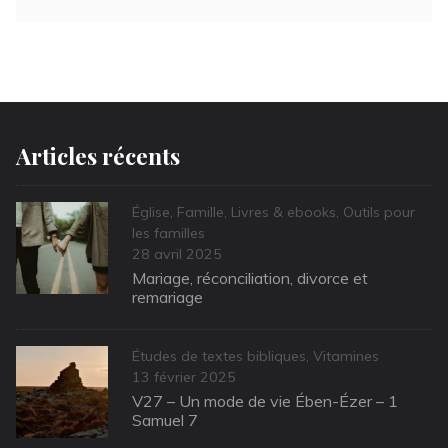
Articles récents
Categories
Église
,
Famille
,
Livres & ebooks
,
Outils pour
les familles
Posted
28 avril 2025
on
Mariage, réconciliation, divorce et
remariage
Categories
Études de textes bibliques
,
Vitamines
Posted
13 février 2025
on
V27 – Un mode de vie Ében-Ézer – 1
Samuel 7