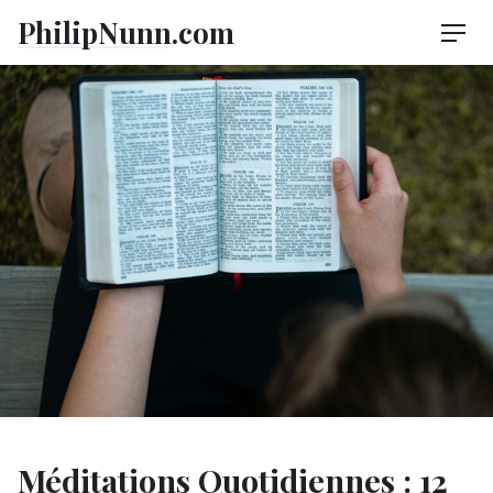
Skip
PhilipNunn.com
Men
to
content
Méditations Quotidiennes : 12