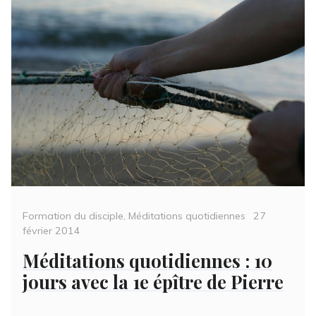
Categories
Posted
Formation du disciple
,
Méditations quotidiennes
27
on
février 2014
Méditations quotidiennes : 10
jours avec la 1e épître de Pierre