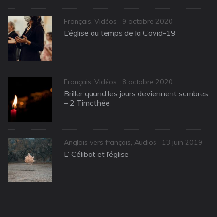
Categories
Posted
Français
,
Vidéos
9 octobre 2020
on
L’église au temps de la Covid-19
Categories
Posted
Français
,
Vidéos
8 octobre 2020
on
Briller quand les jours deviennent sombres
– 2 Timothée
Categories
Posted
Anglais vers français
,
Audios
13 juin 2019
on
L’ Célibat et l’église