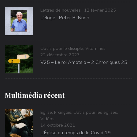
Categories
Posted
Lettres de nouvelles
12 février 2025
on
L’éloge : Peter R. Nunn
Categories
Outils pour le disciple
,
Vitamines
Posted
22 décembre 2023
on
V25 – Le roi Amatsia – 2 Chroniques 25
Multimédia récent
Categories
Église
,
Français
,
Outils pour les églises
,
Vidéos
Posted
14 octobre 2021
on
L’Église au temps de la Covid 19