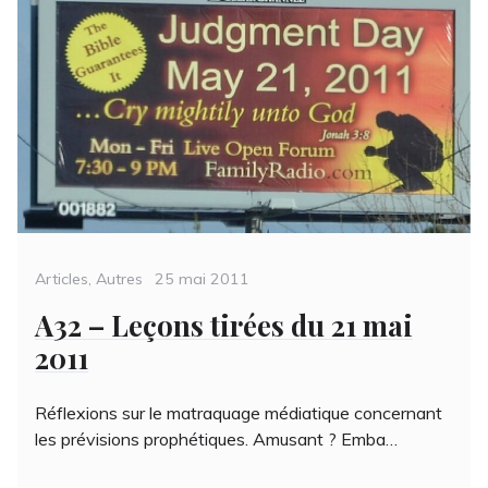
Categories
Posted
Articles
,
Autres
25 mai 2011
on
A32 – Leçons tirées du 21 mai
2011
Réflexions sur le matraquage médiatique concernant
les prévisions prophétiques. Amusant ? Emba…