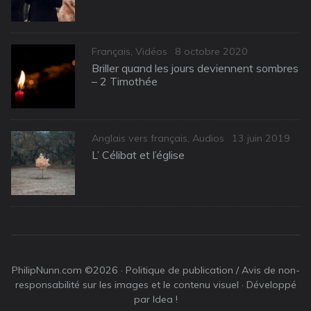
Categories
Posted
Français
,
Vidéos
8 octobre 2020
on
Briller quand les jours deviennent sombres
– 2 Timothée
Categories
Posted
Anglais vers français
,
Audios
13 juin 2019
on
L’ Célibat et l’église
PhilipNunn.com ©2026 ·
Politique de publication / Avis de non-
responsabilité sur les images et le contenu visuel
· Développé
par Idea !