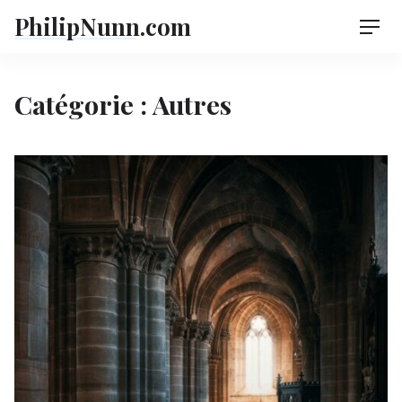
Skip
PhilipNunn.com
Men
to
content
Catégorie :
Autres