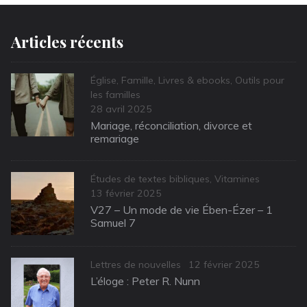
Articles récents
Categories
Église
,
Famille
,
Livres & ebooks
,
Outils pour
les familles
Posted
28 avril 2025
on
Mariage, réconciliation, divorce et
remariage
Categories
Études de textes bibliques
,
Vitamines
Posted
13 février 2025
on
V27 – Un mode de vie Ében-Ézer – 1
Samuel 7
Categories
Posted
Lettres de nouvelles
12 février 2025
on
L’éloge : Peter R. Nunn