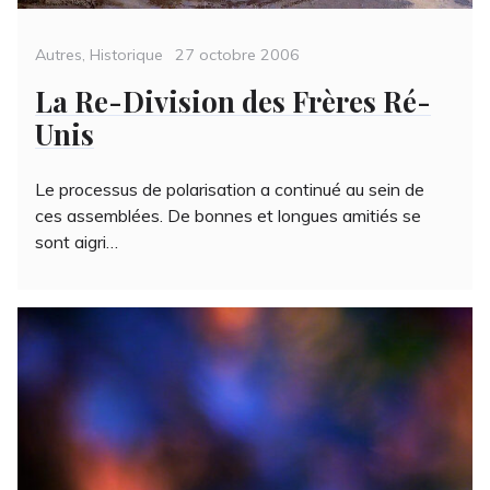
Categories
Posted
Autres
,
Historique
27 octobre 2006
on
La Re-Division des Frères Ré-
Unis
Le processus de polarisation a continué au sein de
ces assemblées. De bonnes et longues amitiés se
sont aigri…