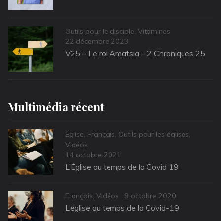
Categories
Outils pour le disciple
,
Vitamines
Posted
22 décembre 2023
on
V25 – Le roi Amatsia – 2 Chroniques 25
Multimédia récent
Categories
Église
,
Français
,
Outils pour les églises
,
Vidéos
Posted
14 octobre 2021
on
L’Église au temps de la Covid 19
Categories
Posted
Français
,
Vidéos
9 octobre 2020
on
L’église au temps de la Covid-19