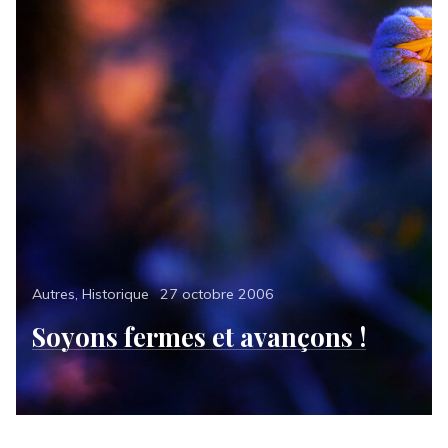
Categories
Posted
Autres
,
Historique
27 octobre 2006
on
Soyons fermes et avançons !