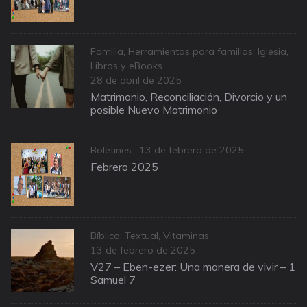
Categories
Familia
,
Herramientas para familias
,
Iglesia
,
Libros y eBooks
Posted
28 de abril de 2025
on
Matrimonio, Reconciliación, Divorcio y un
posible Nuevo Matrimonio
Categories
Posted
Boletines
13 de febrero de 2025
on
Febrero 2025
Categories
Bíblico: Textual
,
Vitaminas
Posted
13 de febrero de 2025
on
V27 – Eben-ezer: Una manera de vivir – 1
Samuel 7