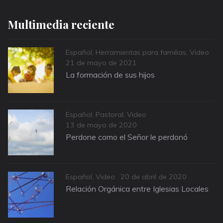
Multimedia reciente
Categories
Español
,
Herramientas para familias
,
Video
Posted
21 de mayo de 2021
on
La formación de sus hijos
Categories
Español
,
Pastoral
,
Video
Posted
13 de mayo de 2020
on
Perdone como el Señor le perdonó
Categories
Posted
Español
,
Video
20 de abril de 2020
on
Relación Orgánica entre Iglesias Locales