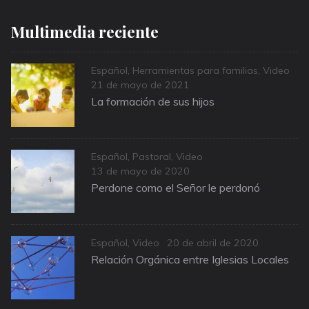
Multimedia reciente
Categories
Español
,
Herramientas para familias
,
Video
Posted
21 de mayo de 2021
on
La formación de sus hijos
Categories
Español
,
Pastoral
,
Video
Posted
13 de mayo de 2020
on
Perdone como el Señor le perdonó
Categories
Posted
Español
,
Video
20 de abril de 2020
on
Relación Orgánica entre Iglesias Locales