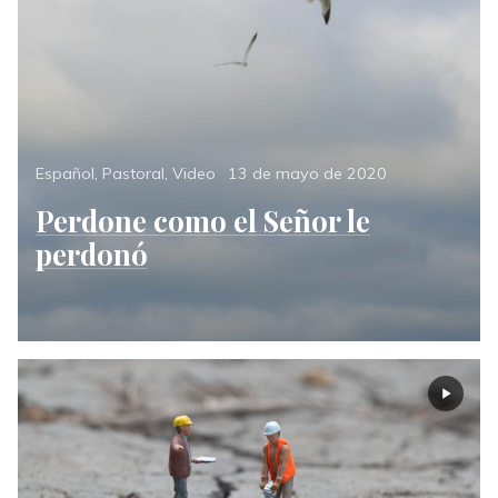
Categories
Posted
Español
,
Pastoral
,
Video
13 de mayo de 2020
on
Perdone como el Señor le
perdonó