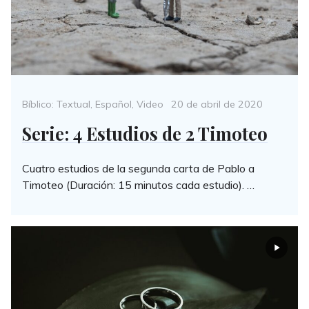
Categories
Posted
Bíblico: Textual
,
Español
,
Video
20 de abril de 2020
on
Serie: 4 Estudios de 2 Timoteo
Cuatro estudios de la segunda carta de Pablo a
Timoteo (Duración: 15 minutos cada estudio). …