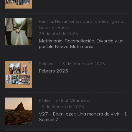
Categories
Familia
,
Herramientas para familias
,
Iglesia
,
Libros y eBooks
Posted
28 de abril de 2025
on
Matrimonio, Reconciliación, Divorcio y un
posible Nuevo Matrimonio
Categories
Posted
Boletines
13 de febrero de 2025
on
Febrero 2025
Categories
Bíblico: Textual
,
Vitaminas
Posted
13 de febrero de 2025
on
V27 – Eben-ezer: Una manera de vivir – 1
Samuel 7