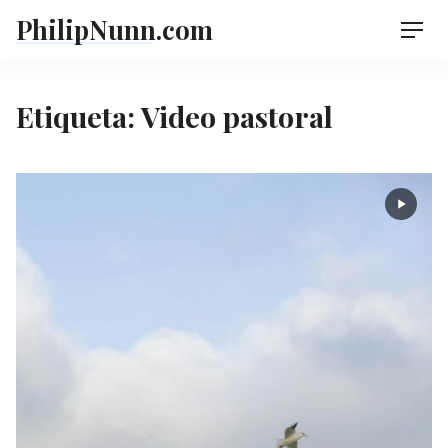
Skip
PhilipNunn.com
Men
to
content
Etiqueta:
Video pastoral