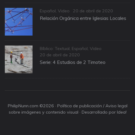
Categories
Posted
Español
,
Video
20 de abril de 2020
on
Relación Orgánica entre Iglesias Locales
Categories
Bíblico: Textual
,
Español
,
Video
Posted
20 de abril de 2020
on
Serie: 4 Estudios de 2 Timoteo
PhilipNunn.com ©2026 ·
Política de publicación / Aviso legal
sobre imágenes y contenido visual
· Desarrollado por Idea!