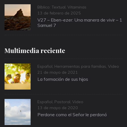
Categories
Bíblico: Textual
,
Vitaminas
Posted
13 de febrero de 2025
on
V27 – Eben-ezer: Una manera de vivir – 1
Samuel 7
Multimedia reciente
Categories
Español
,
Herramientas para familias
,
Video
Posted
21 de mayo de 2021
on
La formación de sus hijos
Categories
Español
,
Pastoral
,
Video
Posted
13 de mayo de 2020
on
Perdone como el Señor le perdonó