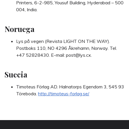
Printers, 6-2-985, Yousuf Building, Hyderabad – 500
004, India.
Noruega
Lys på vegen (Revista LIGHT ON THE WAY).
Postboks 110, NO 4296 Åkrehamn, Norway. Tel.
+47 52828430. E-mail: post@lys.cx.
Suecia
Timoteus Förlag AD. Halnatorps Egendom 3, 545 93
Töreboda.
http://timoteus-forlag.se/