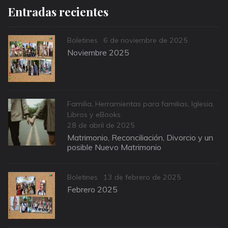
Entradas recientes
Categories
Posted
Boletines
6 de noviembre de 2025
on
Noviembre 2025
Categories
Familia
,
Herramientas para familias
,
Iglesia
,
Libros y eBooks
Posted
28 de abril de 2025
on
Matrimonio, Reconciliación, Divorcio y un
posible Nuevo Matrimonio
Categories
Posted
Boletines
13 de febrero de 2025
on
Febrero 2025