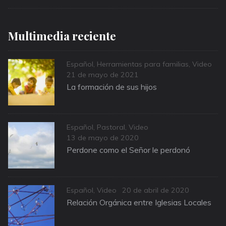
Multimedia reciente
Categories
Español
,
Herramientas para familias
,
Video
Posted
21 de mayo de 2021
on
La formación de sus hijos
Categories
Español
,
Pastoral
,
Video
Posted
13 de mayo de 2020
on
Perdone como el Señor le perdonó
Categories
Posted
Español
,
Video
20 de abril de 2020
on
Relación Orgánica entre Iglesias Locales