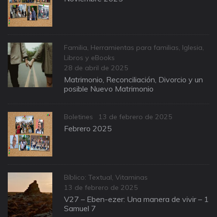
Categories
Familia
,
Herramientas para familias
,
Iglesia
,
Libros y eBooks
Posted
28 de abril de 2025
on
Matrimonio, Reconciliación, Divorcio y un
posible Nuevo Matrimonio
Categories
Posted
Boletines
13 de febrero de 2025
on
Febrero 2025
Categories
Bíblico: Textual
,
Vitaminas
Posted
13 de febrero de 2025
on
V27 – Eben-ezer: Una manera de vivir – 1
Samuel 7