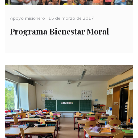
Categories
Posted
Apoyo misionero
15 de marzo de 2017
on
Programa Bienestar Moral