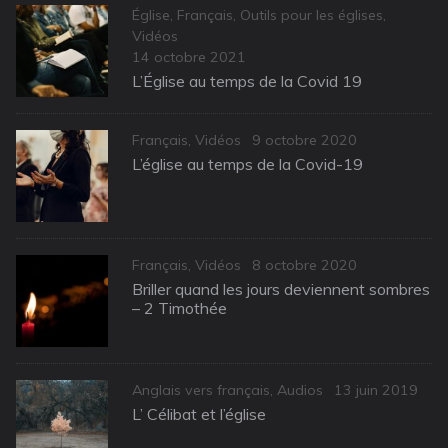
Categories
Église
,
Français
,
Outils pour les églises
,
Vidéos
Posted
14 octobre 2021
on
L’Église au temps de la Covid 19
Categories
Posted
Français
,
Vidéos
9 octobre 2020
on
L’église au temps de la Covid-19
Categories
Posted
Français
,
Vidéos
8 octobre 2020
on
Briller quand les jours deviennent sombres
– 2 Timothée
Categories
Posted
Anglais vers français
,
Audios
13 juin 2019
on
L’ Célibat et l’église