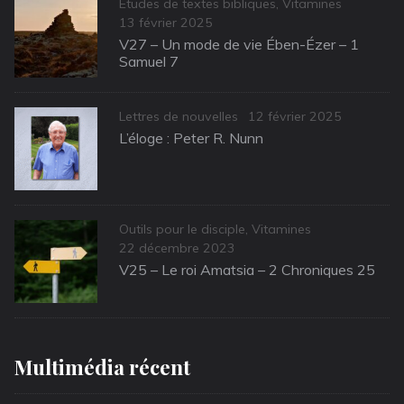
Categories
Études de textes bibliques
,
Vitamines
Posted
13 février 2025
on
V27 – Un mode de vie Ében-Ézer – 1
Samuel 7
Categories
Posted
Lettres de nouvelles
12 février 2025
on
L’éloge : Peter R. Nunn
Categories
Outils pour le disciple
,
Vitamines
Posted
22 décembre 2023
on
V25 – Le roi Amatsia – 2 Chroniques 25
Multimédia récent