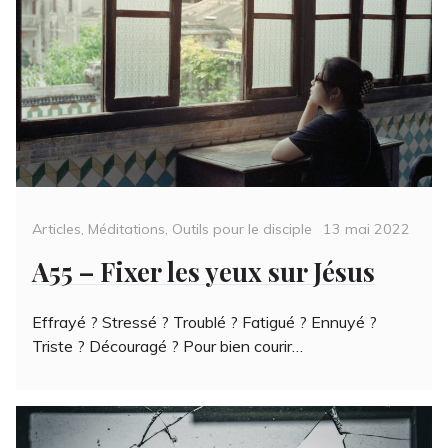
Categories
Posted
Articles
,
Méditations
,
Outils pour le disciple
13 mai 2022
on
A55 – Fixer les yeux sur Jésus
Effrayé ? Stressé ? Troublé ? Fatigué ? Ennuyé ?
Triste ? Découragé ? Pour bien courir…