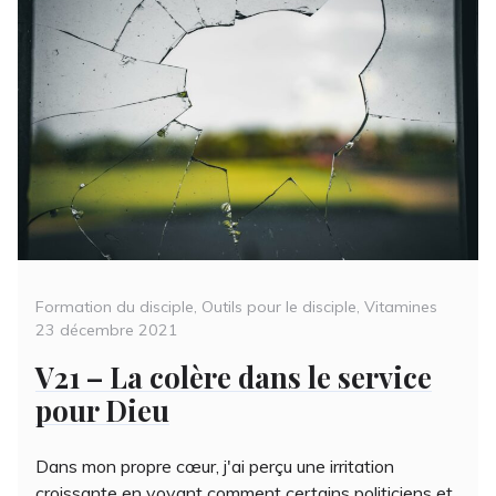
Categories
Poste
Formation du disciple
,
Outils pour le disciple
,
Vitamines
on
23 décembre 2021
V21 – La colère dans le service
pour Dieu
Dans mon propre cœur, j'ai perçu une irritation
croissante en voyant comment certains politiciens et