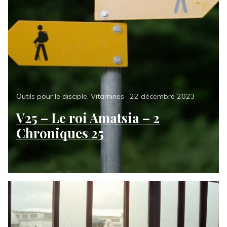
Categories
Posted
Outils pour le disciple
,
Vitamines
22 décembre 2023
on
V25 – Le roi Amatsia – 2
Chroniques 25