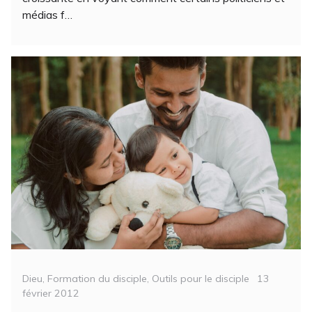
médias f…
Categories
Posted
Dieu
,
Formation du disciple
,
Outils pour le disciple
13
on
février 2012