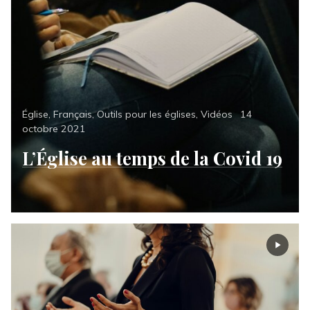
Categories
Posted
Église
,
Français
,
Outils pour les églises
,
Vidéos
14
on
octobre 2021
L’Église au temps de la Covid 19