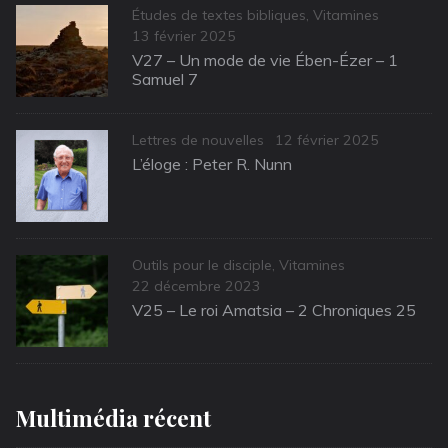
Categories
Études de textes bibliques
,
Vitamines
Posted
13 février 2025
on
V27 – Un mode de vie Ében-Ézer – 1
Samuel 7
Categories
Posted
Lettres de nouvelles
12 février 2025
on
L’éloge : Peter R. Nunn
Categories
Outils pour le disciple
,
Vitamines
Posted
22 décembre 2023
on
V25 – Le roi Amatsia – 2 Chroniques 25
Multimédia récent