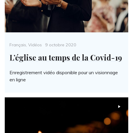
Categories
Posted
Français
,
Vidéos
9 octobre 2020
on
L’église au temps de la Covid-19
Enregistrement vidéo disponible pour un visionnage
en ligne