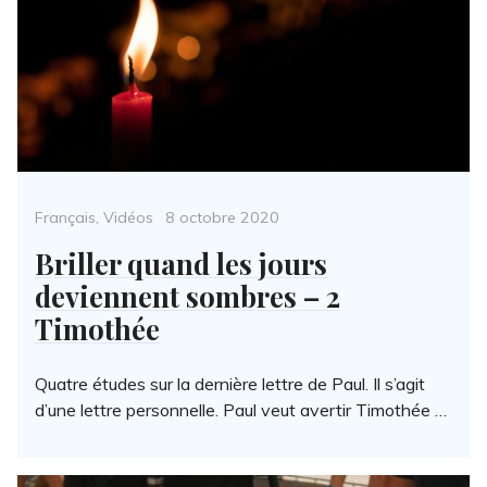
Categories
Posted
Français
,
Vidéos
8 octobre 2020
on
Briller quand les jours
deviennent sombres – 2
Timothée
Quatre études sur la dernière lettre de Paul. Il s’agit
d’une lettre personnelle. Paul veut avertir Timothée …