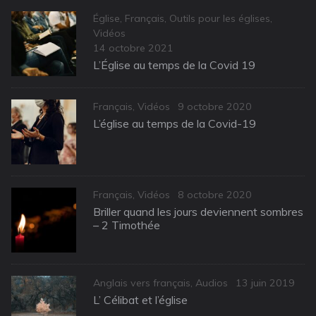
Categories
Église
,
Français
,
Outils pour les églises
,
Vidéos
Posted
14 octobre 2021
on
L’Église au temps de la Covid 19
Categories
Posted
Français
,
Vidéos
9 octobre 2020
on
L’église au temps de la Covid-19
Categories
Posted
Français
,
Vidéos
8 octobre 2020
on
Briller quand les jours deviennent sombres
– 2 Timothée
Categories
Posted
Anglais vers français
,
Audios
13 juin 2019
on
L’ Célibat et l’église