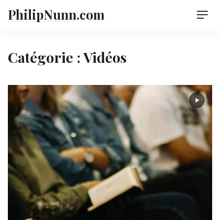
Skip
PhilipNunn.com
Men
to
content
Catégorie :
Vidéos