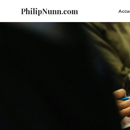
Skip
PhilipNunn.com
to
Accue
content