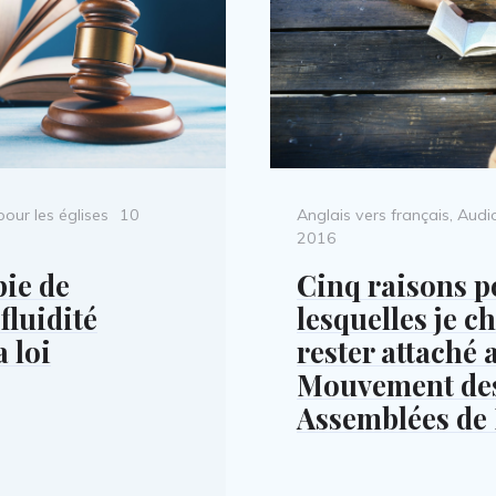
Posted
Categories
pour les églises
10
Anglais vers français
,
Audi
on
2016
pie de
Cinq raisons p
fluidité
lesquelles je c
a loi
rester attaché 
Mouvement de
Assemblées de 