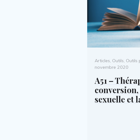
Categories
Articles
,
Outils
,
Outils 
novembre 2020
A51 – Théra
conversion, 
sexuelle et l