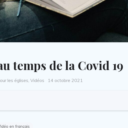
 au temps de la Covid 19
Posted
our les églises
,
Vidéos
14 octobre 2021
on
idéo en français