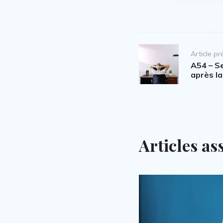
Post
Article p
navigation
A54 – S
après l
Articles as