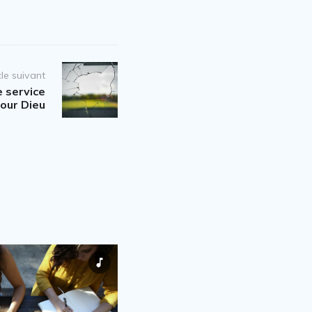
cle suivant
e service
our Dieu