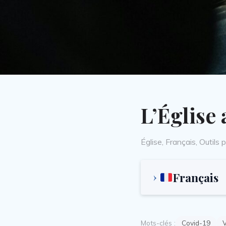
L’Église
Categories
Église
,
Français
,
Outils p
Français
Mots-clés :
Covid-19
V