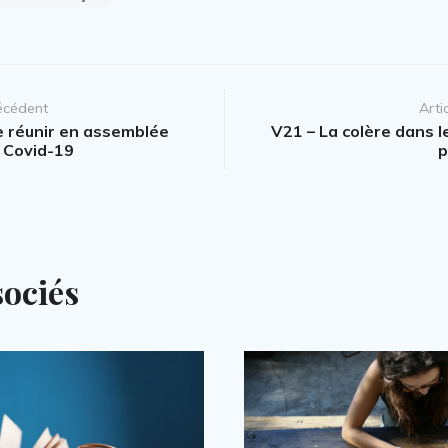
récédent
Arti
e réunir en assemblée
V21 – La colère dans l
a Covid-19
p
sociés