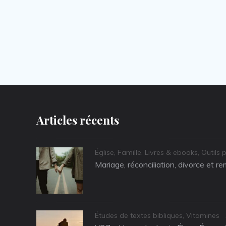
Articles récents
Categories
Église
,
Famille
,
Livres & ebooks
,
Outils 
Mariage, réconciliation, divorce et r
Categories
Études de textes bibliques
,
Vitamines