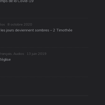
temps de la Covid-19
Posted
éos
8 octobre 2020
on
d les jours deviennent sombres – 2 Timothée
Posted
français
,
Audios
13 juin 2019
on
l’église