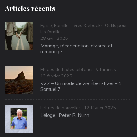
Articles récents
Categories
Église
,
Famille
,
Livres & ebooks
,
Outils pour
les familles
Posted
28 avril 2025
on
Mariage, réconciliation, divorce et
remariage
Categories
Études de textes bibliques
,
Vitamines
Posted
13 février 2025
on
V27 – Un mode de vie Ében-Ézer – 1
Samuel 7
Categories
Posted
Lettres de nouvelles
12 février 2025
on
L’éloge : Peter R. Nunn