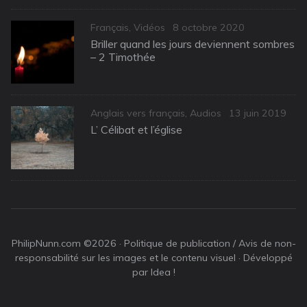
Categories
Posted
Français
,
Vidéos
8 octobre 2020
on
Briller quand les jours deviennent sombres
– 2 Timothée
Categories
Posted
Anglais vers français
,
Audios
13 juin 2019
on
L’ Célibat et l’église
PhilipNunn.com ©2026 ·
Politique de publication / Avis de non-
responsabilité sur les images et le contenu visuel
· Développé
par Idea !