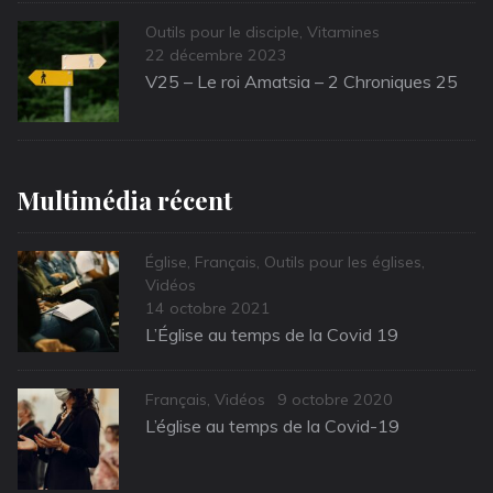
Categories
Outils pour le disciple
,
Vitamines
Posted
22 décembre 2023
on
V25 – Le roi Amatsia – 2 Chroniques 25
Multimédia récent
Categories
Église
,
Français
,
Outils pour les églises
,
Vidéos
Posted
14 octobre 2021
on
L’Église au temps de la Covid 19
Categories
Posted
Français
,
Vidéos
9 octobre 2020
on
L’église au temps de la Covid-19