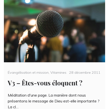
Categories
Posted
Évangélisation et mission
,
Vitamines
28 décembre 2011
on
V3 – Êtes-vous éloquent ?
Méditation d'une page. La manière dont nous
présentons le message de Dieu est-elle importante ?
La cl…