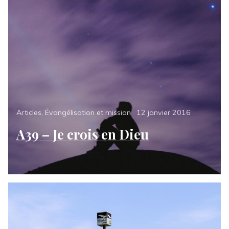
Categories
Posted
Articles
,
Évangélisation et mission
12 janvier 2016
on
A39 – Je crois en Dieu