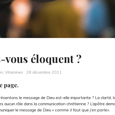
s-vous éloquent ?
Posted
on
,
Vitamines
28 décembre 2011
on
e page.
sentons le message de Dieu est-elle importante ? La clarté, la 
les aucun rôle dans la communication chrétienne ? L’apôtre d
mmuniquer le message de Dieu «
comme il faut que j’en parle
».