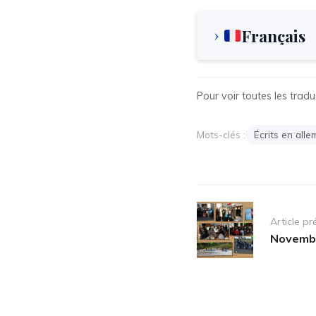
Français
Pour voir toutes les tradu
Mots-clés :
Écrits en all
Post
Article p
navigation
Novemb