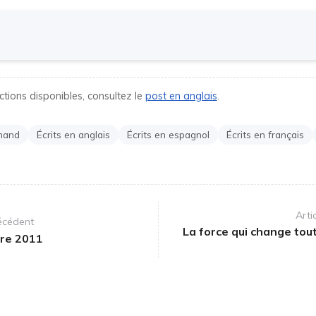
ctions disponibles, consultez le
post en anglais
.
emand
Écrits en anglais
Écrits en espagnol
Écrits en français
Arti
récédent
La force qui change tout,
re 2011