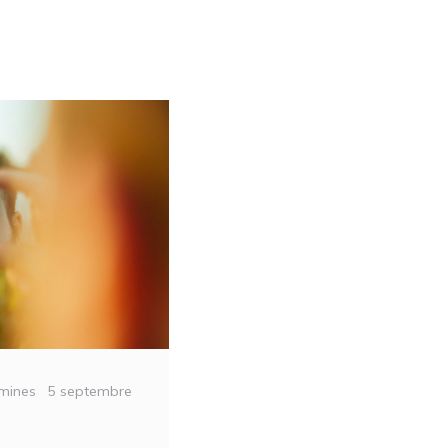
Posted
mines
5 septembre
on