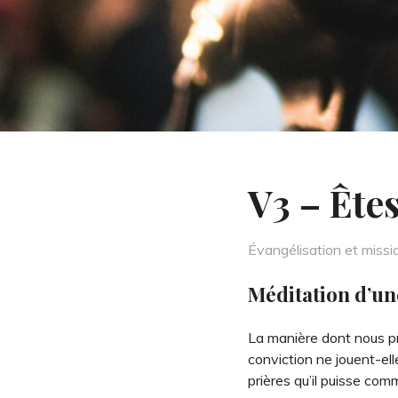
V3 – Ête
Categories
Évangélisation et missi
Méditation d’un
La manière dont nous pré
conviction ne jouent-el
prières qu’il puisse co