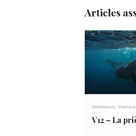
Articles as
Categories
Méditations
,
Vitamine
V12 – La pri