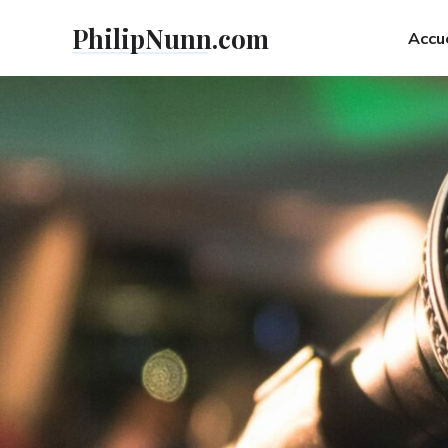
Skip
PhilipNunn.com
to
Accue
content