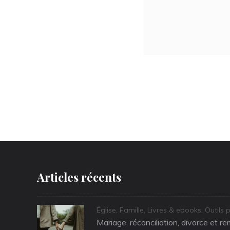
Articles récents
Categories
Église
,
Famille
,
Livres & ebooks
,
Outils 
Mariage, réconciliation, divorce et r