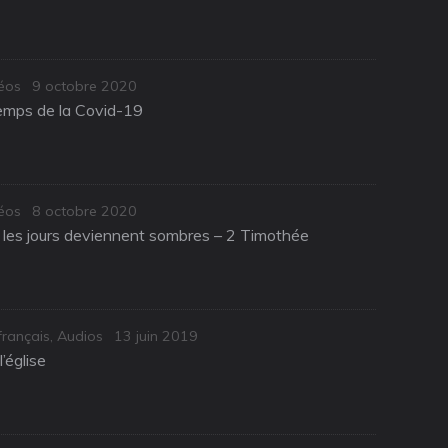
Posted
éos
9 octobre 2020
on
temps de la Covid-19
Posted
éos
8 octobre 2020
on
d les jours deviennent sombres – 2 Timothée
Posted
français
,
Audios
13 juin 2019
on
l’église