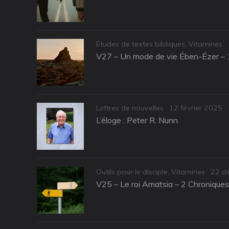
Categories
Études de textes bibliques
,
Vitamines
V27 – Un mode de vie Ében-Ézer – 
Categories
Posted
Lettres de nouvelles
12 février 2025
on
L’éloge : Peter R. Nunn
Categories
Post
Outils pour le disciple
,
Vitamines
22 d
on
V25 – Le roi Amatsia – 2 Chronique