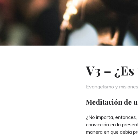
V3 – ¿Es
Categories
Evangelismo y misione
Meditación de u
¿No importa, entonces, 
convicción en la present
manera en que debía pre