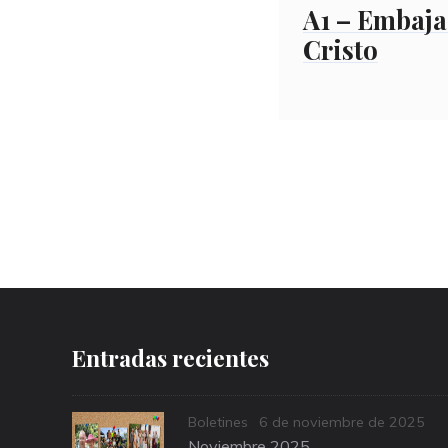
A1 – Embaja
Cristo
Entradas recientes
Categories
Posted
Boletines
6 de noviembre de 2025
on
Noviembre 2025