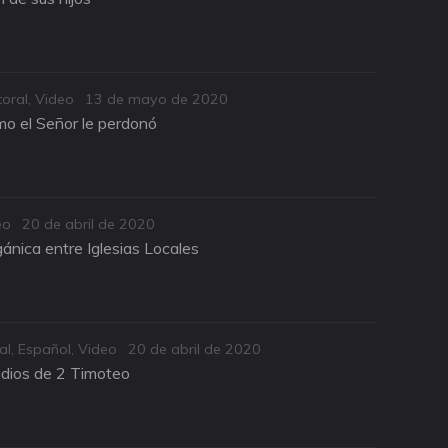
Posted
oral
,
Video
13 de mayo de 2020
on
o el Señor le perdonó
Posted
eo
20 de abril de 2020
on
ánica entre Iglesias Locales
Posted
al
,
Español
,
Video
20 de abril de 2020
on
udios de 2 Timoteo