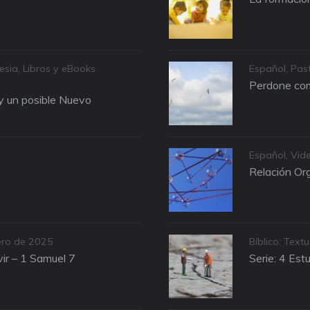
Categories
lesia
,
Libros y eBooks
Español
,
Past
Perdone com
 y un posible Nuevo
Categories
Español
,
Vid
Relación Org
Categories
ero de 2025
Bíblico: Textu
ir – 1 Samuel 7
Serie: 4 Est