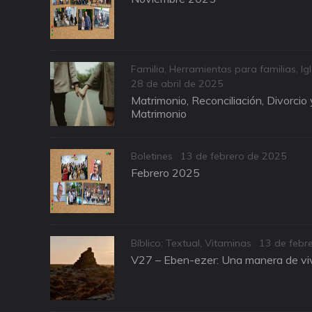
Categories
Familia
,
Herramientas para familias
,
Ig
Posted
28 de abril de 2025
on
Matrimonio, Reconciliación, Divorcio
Matrimonio
Categories
Posted
Boletines
13 de febrero de 2025
on
Febrero 2025
Categories
Posted
Bíblico: Textual
,
Vitaminas
13 de febr
on
V27 – Eben-ezer: Una manera de viv