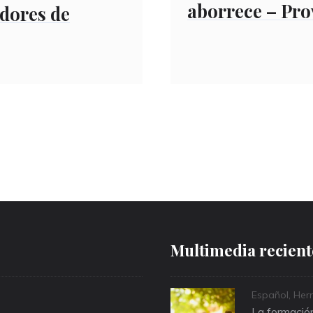
aborrece – Pro
dores de
Multimedia recient
Categories
Español
,
Herr
La formación