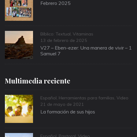
on
Febrero 2025
Categories
Bíblico: Textual
,
Vitaminas
Posted
13 de febrero de 2025
on
V27 – Eben-ezer: Una manera de vivir – 1
Samuel 7
Multimedia reciente
Categories
Español
,
Herramientas para familias
,
Video
Posted
21 de mayo de 2021
on
La formación de sus hijos
Categories
Español
,
Pastoral
,
Video