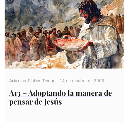
Categories
Posted
Artículos
,
Bíblico: Textual
14 de octubre de 2006
on
A13 – Adoptando la manera de
pensar de Jesús