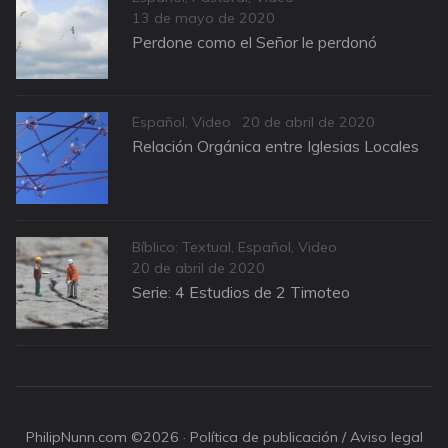
Posted
13 de mayo de 2020
on
Perdone como el Señor le perdonó
Categories
Posted
Español
,
Video
20 de abril de 2020
on
Relación Orgánica entre Iglesias Locales
Categories
Bíblico: Textual
,
Español
,
Video
Posted
20 de abril de 2020
on
Serie: 4 Estudios de 2 Timoteo
PhilipNunn.com ©2026 ·
Política de publicación / Aviso legal