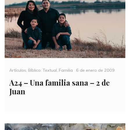
Categories
Posted
Artículos
,
Bíblico: Textual
,
Familia
6 de enero de 2009
on
A24 – Una familia sana – 2 de
Juan