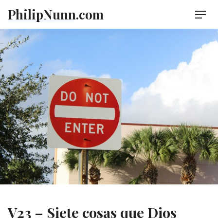
Skip
PhilipNunn.com
Men
to
content
V23 – Siete cosas que Dios