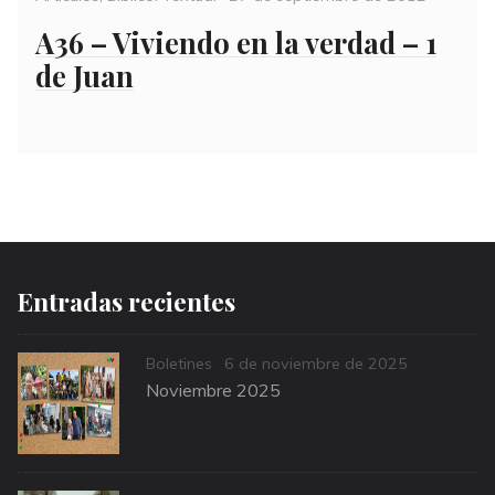
on
A36 – Viviendo en la verdad – 1
de Juan
Entradas recientes
Categories
Posted
Boletines
6 de noviembre de 2025
on
Noviembre 2025