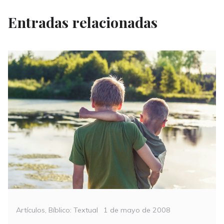
Entradas relacionadas
Categories
Posted
Artículos
,
Bíblico: Textual
1 de mayo de 2008
on