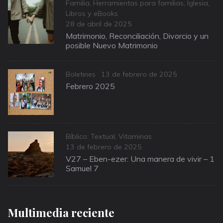
Categories
Familia
,
Herramientas para familias
,
Iglesia
,
Libros y eBooks
Posted
28 de abril de 2025
on
Matrimonio, Reconciliación, Divorcio y un
posible Nuevo Matrimonio
Categories
Posted
Boletines
13 de febrero de 2025
on
Febrero 2025
Categories
Bíblico: Textual
,
Vitaminas
Posted
13 de febrero de 2025
on
V27 – Eben-ezer: Una manera de vivir – 1
Samuel 7
Multimedia reciente