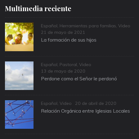
Multimedia reciente
Categories
Español
,
Herramientas para familias
,
Video
Posted
21 de mayo de 2021
on
La formación de sus hijos
Categories
Español
,
Pastoral
,
Video
Posted
13 de mayo de 2020
on
Perdone como el Señor le perdonó
Categories
Posted
Español
,
Video
20 de abril de 2020
on
Relación Orgánica entre Iglesias Locales