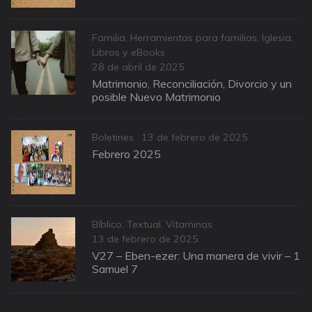
Categories
Familia
,
Herramientas para familias
,
Iglesia
,
Libros y eBooks
Posted
28 de abril de 2025
on
Matrimonio, Reconciliación, Divorcio y un
posible Nuevo Matrimonio
Categories
Posted
Boletines
13 de febrero de 2025
on
Febrero 2025
Categories
Bíblico: Textual
,
Vitaminas
Posted
13 de febrero de 2025
on
V27 – Eben-ezer: Una manera de vivir – 1
Samuel 7