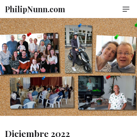
Skip
PhilipNunn.com
Men
to
content
Diciembre 2022