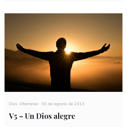
Categories
Posted
Dios
,
Vitaminas
30 de agosto de 2013
on
V5 – Un Dios alegre