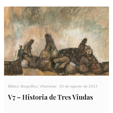
Categories
Posted
Bíblico: Biográfico
,
Vitaminas
30 de agosto de 2013
on
V7 – Historia de Tres Viudas