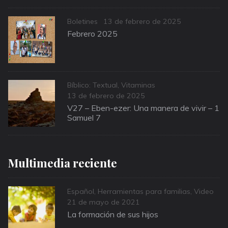
Categories
Posted
Boletines
13 de febrero de 2025
on
Febrero 2025
Categories
Bíblico: Textual
,
Vitaminas
Posted
13 de febrero de 2025
on
V27 – Eben-ezer: Una manera de vivir – 1
Samuel 7
Multimedia reciente
Categories
Español
,
Herramientas para familias
,
Video
Posted
21 de mayo de 2021
on
La formación de sus hijos