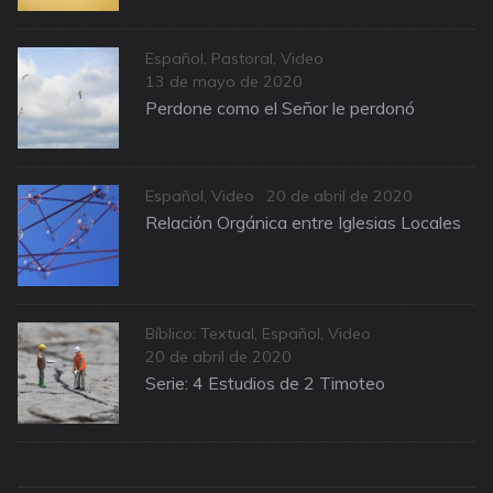
Categories
Español
,
Pastoral
,
Video
Posted
13 de mayo de 2020
on
Perdone como el Señor le perdonó
Categories
Posted
Español
,
Video
20 de abril de 2020
on
Relación Orgánica entre Iglesias Locales
Categories
Bíblico: Textual
,
Español
,
Video
Posted
20 de abril de 2020
on
Serie: 4 Estudios de 2 Timoteo