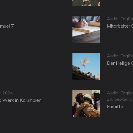
Categories
5
Audio
,
Englis
amuel 7
Mitarbeiter 
Categories
Audio
,
Engli
Der Heilige 
Categories
ar 2024
Audio
,
Engli
Posted
29. Septemb
as Werk in Kolumbien
on
Fürbitte