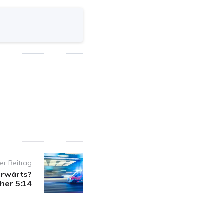
er Beitrag
orwärts?
ther 5:14