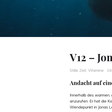
V12 – Jo
Categories
Po
Stille Zeit
,
Vitamine
16
on
Andacht auf eine
Innerhalb des warmen, 
anzurufen. Er hat die Ko
Wendepunkt in Jonas Leb