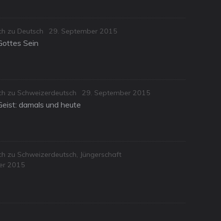
Posted
ch zu Deutsch
29. September 2015
on
Gottes Sein
Posted
sch zu Schweizerdeutsch
29. September 2015
on
Geist: damals und heute
sch zu Schweizerdeutsch
,
Jüngerschaft
er 2015