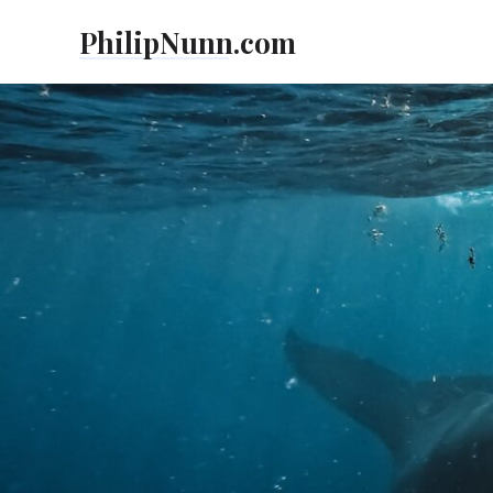
Skip
PhilipNunn.com
to
content