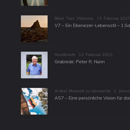
Categories
Posted
Bibel: Text
,
Vitamine
13. Februar 202
on
V7 – Ein Ebenezer-Lebensstil – 1.S
Categories
Posted
Rundbriefe
12. Februar 2025
on
Grabrede: Peter R. Nunn
Categories
Posted
Artikel
,
Material zu Gemeinde
1. Janu
on
A57 – Eine persönliche Vision für d