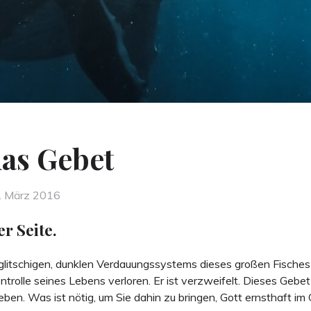
nas Gebet
sted
. März 2016
r Seite.
glitschigen, dunklen Verdauungssystems dieses großen Fisches 
ntrolle seines Lebens verloren. Er ist verzweifelt. Dieses Gebet
en. Was ist nötig, um Sie dahin zu bringen, Gott ernsthaft im