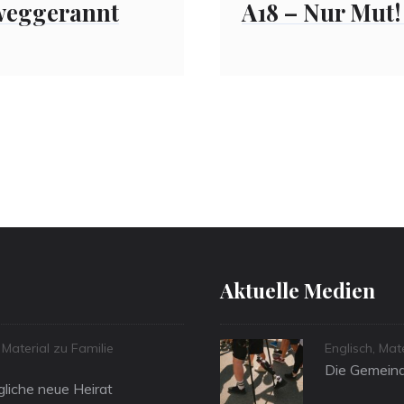
A18 – Nur Mut!
weggerannt
Aktuelle Medien
Categories
,
Material zu Familie
Englisch
,
Mat
Die Gemeind
liche neue Heirat