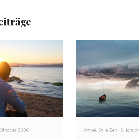
eiträge
Categories
Posted
ted
Artikel
,
Stille Zeit
3. Janua
 Oktober 2006
on