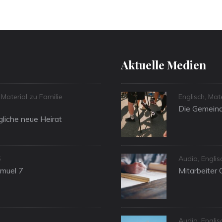
Aktuelle Medien
Categories
,
Material zu Familie
Englisch
,
Mat
Die Gemeind
liche neue Heirat
Categories
5
Audio
,
Englis
amuel 7
Mitarbeiter 
Categories
Audio
,
Engli