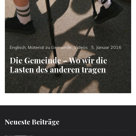
Categories
Posted
Englisch
,
Material zu Gemeinde
,
Videos
5. Januar 2016
on
Die Gemeinde – Wo wir die
Lasten des anderen tragen
Neueste Beiträge