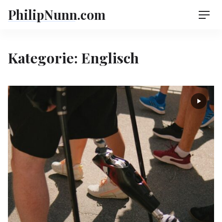
Skip
PhilipNunn.com
Men
to
content
Kategorie:
Englisch