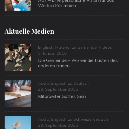
Werk in Kolumbien
Aktuelle Medien
Categories
Englisch
,
Material zu Gemeinde
,
Videos
Posted
5. Januar 2016
on
Die Gemeinde – Wo wir die Lasten des
anderen tragen
Categories
Audio
,
Englisch zu Deutsch
Posted
29. September 2015
on
Mitarbeiter Gottes Sein
Categories
Audio
,
Englisch zu Schweizerdeutsch
Posted
29. September 2015