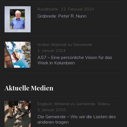
Categories
Posted
Rundbriefe
12. Februar 2025
on
Grabrede: Peter R. Nunn
Categories
Artikel
,
Material zu Gemeinde
Posted
1. Januar 2024
on
A57 – Eine persönliche Vision für das
Werk in Kolumbien
Aktuelle Medien
Categories
Englisch
,
Material zu Gemeinde
,
Videos
Posted
5. Januar 2016
on
Die Gemeinde – Wo wir die Lasten des
anderen tragen