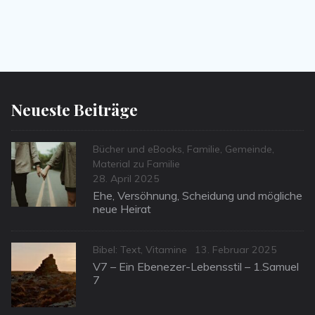
Neueste Beiträge
Categories
Bücher und eBooks
,
Familie
,
Gemeinde
,
Material zu Familie
Posted
28. April 2025
on
Ehe, Versöhnung, Scheidung und mögliche
neue Heirat
Categories
Posted
Bibel: Text
,
Vitamine
13. Februar 2025
on
V7 – Ein Ebenezer-Lebensstil – 1.Samuel
7