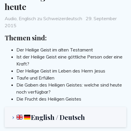
heute
Categories
Posted
Audio
,
Englisch zu Schweizerdeutsch
29. September
on
2015
Themen sind:
Der Heilige Geist im alten Testament
Ist der Heilige Geist eine göttliche Person oder eine
Kraft?
Der Heilige Geist im Leben des Herrn Jesus
Taufe und Erfüllen
Die Gaben des Heiligen Geistes: welche sind heute
noch verfügbar?
Die Frucht des Heiligen Geistes
English / Deutsch