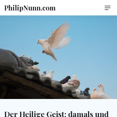
Skip
PhilipNunn.com
Men
to
content
Der Heilige Geist: damals und