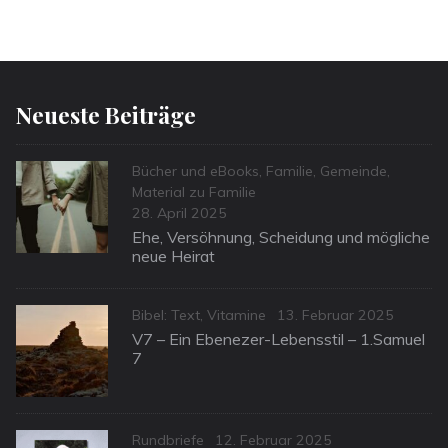
Neueste Beiträge
Categories
Bücher und eBooks
,
Familie
,
Gemeinde
,
Material zu Familie
Posted
28. April 2025
on
Ehe, Versöhnung, Scheidung und mögliche
neue Heirat
Categories
Posted
Bibel: Text
,
Vitamine
13. Februar 2025
on
V7 – Ein Ebenezer-Lebensstil – 1.Samuel
7
Categories
Posted
Rundbriefe
12. Februar 2025