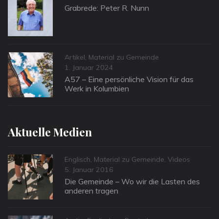
on
Grabrede: Peter R. Nunn
Categories
Artikel
,
Material zu Gemeinde
Posted
1. Januar 2024
on
A57 – Eine persönliche Vision für das
Werk in Kolumbien
Aktuelle Medien
Categories
Englisch
,
Material zu Gemeinde
,
Videos
Posted
5. Januar 2016
on
Die Gemeinde – Wo wir die Lasten des
anderen tragen