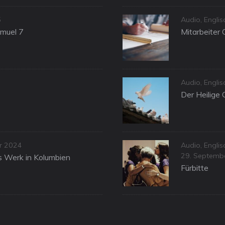
Categories
5
Audio
,
Englis
amuel 7
Mitarbeiter 
Categories
Audio
,
Engli
Der Heilige 
Categories
ar 2024
Audio
,
Engli
Posted
29. Septemb
as Werk in Kolumbien
on
Fürbitte