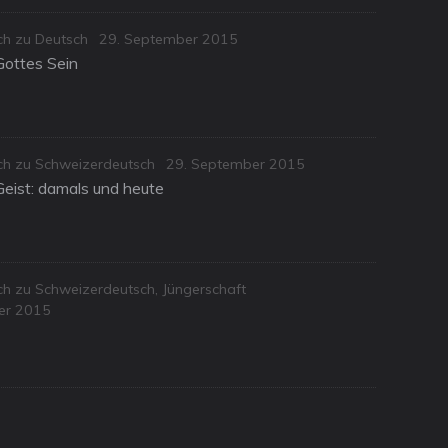
Posted
ch zu Deutsch
29. September 2015
on
Gottes Sein
Posted
sch zu Schweizerdeutsch
29. September 2015
on
Geist: damals und heute
sch zu Schweizerdeutsch
,
Jüngerschaft
er 2015