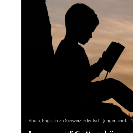
Categories
P
Audio
,
Englisch zu Schweizerdeutsch
,
Jüngerschaft