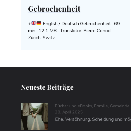
Gebrochenheit
+
English / Deutsch Gebrochenheit · 69
min · 12.1 MB · Translator: Pierre Conod ·
Zürich, Switz…
Neueste Beiträge
Categories
Bücher und eBooks
,
Familie
,
Gemeinde
Posted
28. April 2025
on
Ehe, Versöhnung, Scheidung und mög