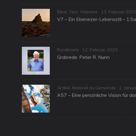
Categories
Posted
Bibel: Text
,
Vitamine
13. Februar 202
on
V7 – Ein Ebenezer-Lebensstil – 1.S
Categories
Posted
Rundbriefe
12. Februar 2025
on
Grabrede: Peter R. Nunn
Categories
Posted
Artikel
,
Material zu Gemeinde
1. Janu
on
A57 – Eine persönliche Vision für d