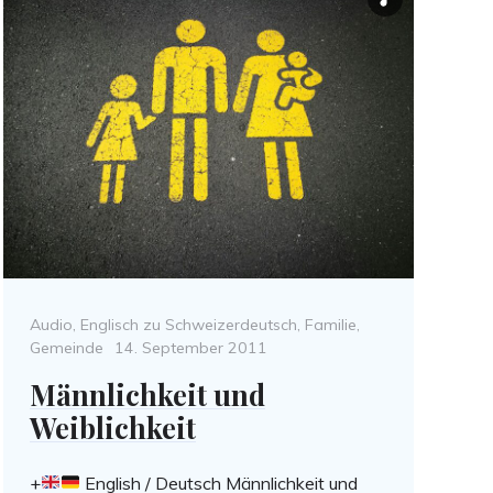
Categories
Audio
,
Englisch zu Schweizerdeutsch
,
Familie
,
Posted
Gemeinde
14. September 2011
on
Männlichkeit und
Weiblichkeit
+
English / Deutsch Männlichkeit und