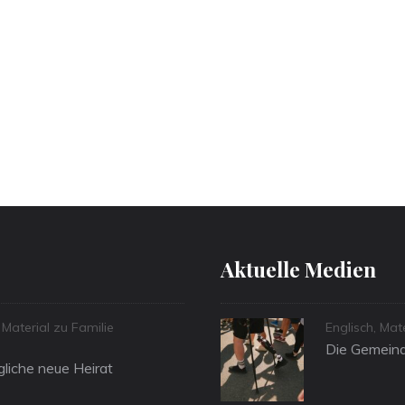
Aktuelle Medien
Categories
,
Material zu Familie
Englisch
,
Mat
Die Gemeind
liche neue Heirat