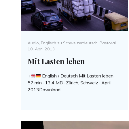
Categories
Post
Audio
,
Englisch zu Schweizerdeutsch
,
Pastoral
on
10. April 2013
Mit Lasten leben
+
English / Deutsch Mit Lasten leben ·
57 min · 13.4 MB · Zürich, Schweiz · April
2013Download …