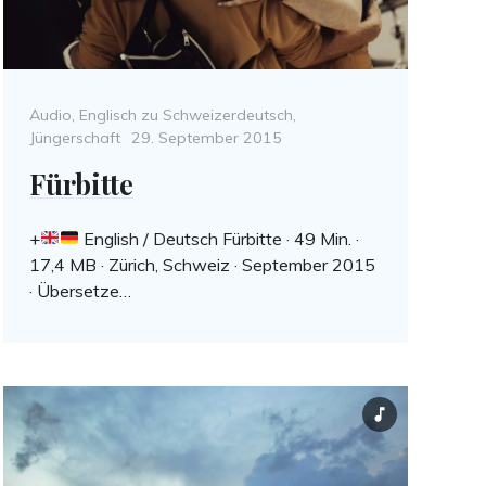
Categories
Audio
,
Englisch zu Schweizerdeutsch
,
Posted
Jüngerschaft
29. September 2015
on
Fürbitte
+
English / Deutsch Fürbitte · 49 Min. ·
17,4 MB · Zürich, Schweiz · September 2015
· Übersetze…