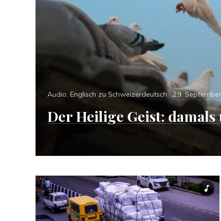
Categories
Posted
Audio
,
Englisch zu Schweizerdeutsch
29. Septembe
on
Der Heilige Geist: damals