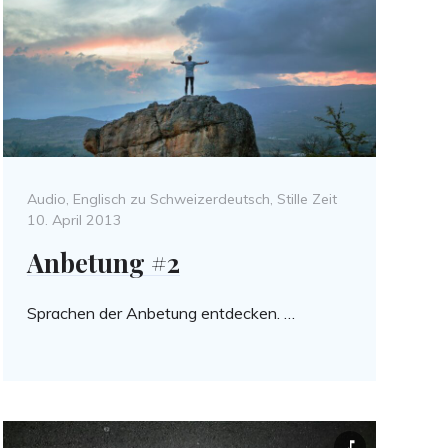
Categories
Posted
Audio
,
Englisch zu Schweizerdeutsch
,
Stille Zeit
on
10. April 2013
Anbetung #2
Sprachen der Anbetung entdecken. …