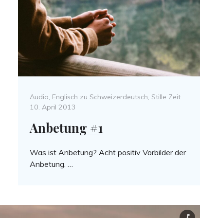
ed
Categories
Posted
Audio
,
Englisch zu Schweizerdeutsch
,
Stille Zeit
on
10. April 2013
Anbetung #1
Was ist Anbetung? Acht positiv Vorbilder der
Anbetung. …