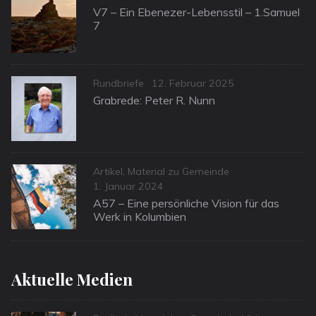
on
V7 – Ein Ebenezer-Lebensstil – 1.Samuel
7
Categories
Posted
Rundbriefe
12. Februar 2025
on
Grabrede: Peter R. Nunn
Categories
Artikel
,
Material zu Gemeinde
Posted
1. Januar 2024
on
A57 – Eine persönliche Vision für das
Werk in Kolumbien
Aktuelle Medien