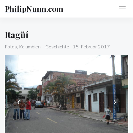
Skip
PhilipNunn.com
Men
to
content
Itagüí
Categories
Posted
Fotos
,
Kolumbien – Geschichte
15. Februar 2017
on
‹
›