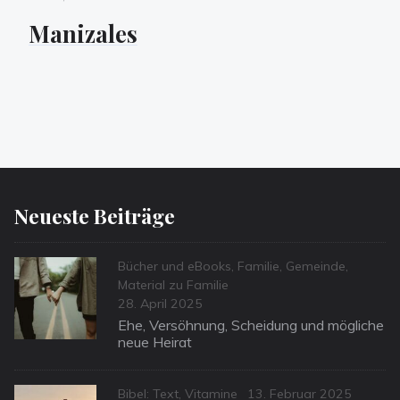
on
Manizales
Neueste Beiträge
Categories
Bücher und eBooks
,
Familie
,
Gemeinde
,
Material zu Familie
Posted
28. April 2025
on
Ehe, Versöhnung, Scheidung und mögliche
neue Heirat
Categories
Posted
Bibel: Text
,
Vitamine
13. Februar 2025