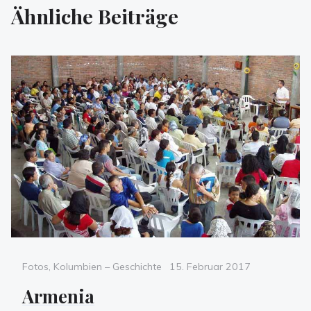
Ähnliche Beiträge
Categories
Posted
Fotos
,
Kolumbien – Geschichte
15. Februar 2017
on
Armenia