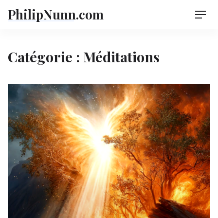
Skip
PhilipNunn.com
Men
to
content
Catégorie :
Méditations