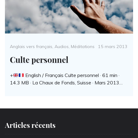
Categories
Posted
Anglais vers français
,
Audios
,
Méditations
15 mars 2013
on
Culte personnel
+
English / Français Culte personnel · 61 min ·
14.3 MB · La Chaux de Fonds, Suisse · Mars 2013…
Articles récents