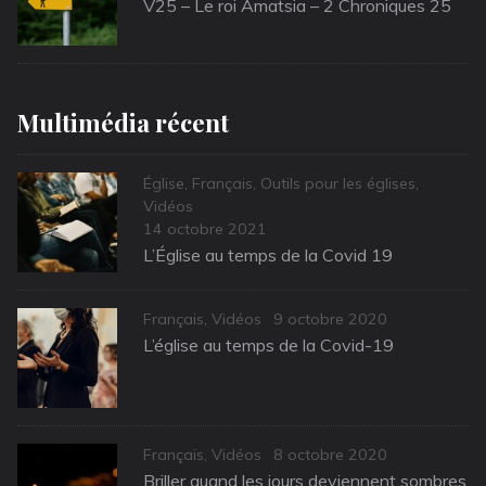
on
V25 – Le roi Amatsia – 2 Chroniques 25
Multimédia récent
Categories
Église
,
Français
,
Outils pour les églises
,
Vidéos
Posted
14 octobre 2021
on
L’Église au temps de la Covid 19
Categories
Posted
Français
,
Vidéos
9 octobre 2020
on
L’église au temps de la Covid-19
Categories
Posted
Français
,
Vidéos
8 octobre 2020
on
Briller quand les jours deviennent sombres