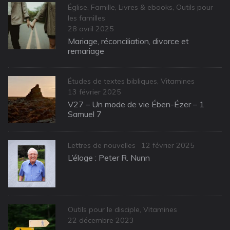
Categories
Église
,
Famille
,
Livres & ebooks
,
Outils pour
les familles
Posted
28 avril 2025
on
Mariage, réconciliation, divorce et
remariage
Categories
Études de textes bibliques
,
Vitamines
Posted
13 février 2025
on
V27 – Un mode de vie Ében-Ézer – 1
Samuel 7
Categories
Posted
Lettres de nouvelles
12 février 2025
on
L’éloge : Peter R. Nunn
Categories
Outils pour le disciple
,
Vitamines
Posted
22 décembre 2023