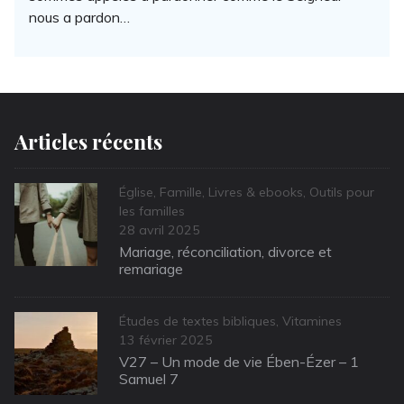
nous a pardon…
Articles récents
Categories
Église
,
Famille
,
Livres & ebooks
,
Outils pour
les familles
Posted
28 avril 2025
on
Mariage, réconciliation, divorce et
remariage
Categories
Études de textes bibliques
,
Vitamines
Posted
13 février 2025
on
V27 – Un mode de vie Ében-Ézer – 1
Samuel 7