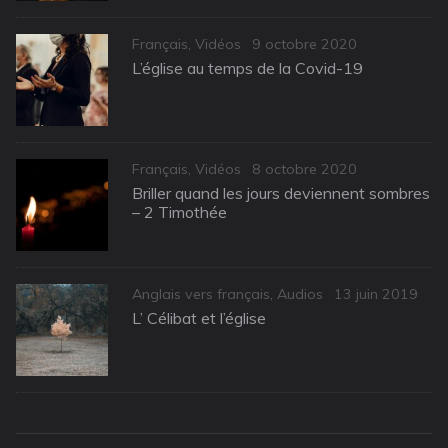
Categories
Posted
Français
,
Vidéos
9 octobre 2020
on
L’église au temps de la Covid-19
Categories
Posted
Français
,
Vidéos
8 octobre 2020
on
Briller quand les jours deviennent sombres
– 2 Timothée
Categories
Posted
Anglais vers français
,
Audios
13 juin 2019
on
L’ Célibat et l’église