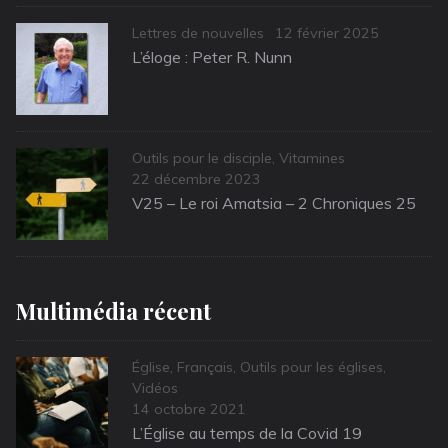
Categories
Posted
Lettres de nouvelles
12 février 2025
on
L’éloge : Peter R. Nunn
Categories
Outils pour le disciple
,
Vitamines
Posted
22 décembre 2023
on
V25 – Le roi Amatsia – 2 Chroniques 25
Multimédia récent
Categories
Église
,
Français
,
Outils pour les églises
,
Vidéos
Posted
14 octobre 2021
on
L’Église au temps de la Covid 19