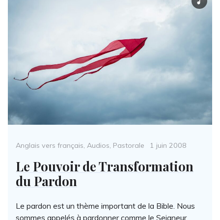
Categories
Posted
Anglais vers français
,
Audios
,
Pastorale
1 juin 2008
on
Le Pouvoir de Transformation
du Pardon
Le pardon est un thème important de la Bible. Nous
sommes appelés à pardonner comme le Seigneur