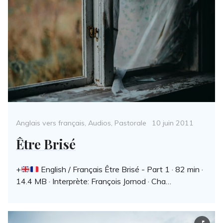
Categories
Posted
Anglais vers français
,
Audios
,
Pastorale
10 juin 2011
on
Être Brisé
+
English / Français Être Brisé - Part 1 · 82 min ·
14.4 MB · Interprète: François Jornod · Cha…