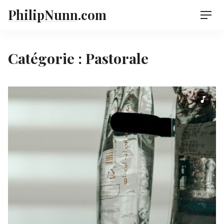
Skip
PhilipNunn.com
Men
to
content
Catégorie :
Pastorale