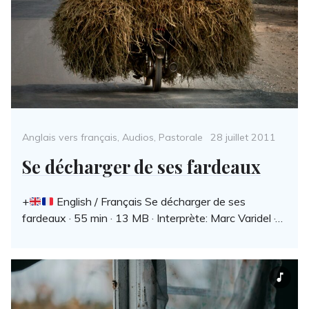
Categories
Posted
Anglais vers français
,
Audios
,
Pastorale
28 juillet 2011
on
Se décharger de ses fardeaux
+
English / Français Se décharger de ses
fardeaux · 55 min · 13 MB · Interprète: Marc Varidel ·…