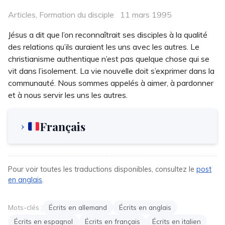
Categories
Posted
Articles
,
Formation du disciple
11 mars 1995
on
Jésus a dit que l’on reconnaîtrait ses disciples à la qualité
des relations qu’ils auraient les uns avec les autres. Le
christianisme authentique n’est pas quelque chose qui se
vit dans l’isolement. La vie nouvelle doit s’exprimer dans la
communauté. Nous sommes appelés à aimer, à pardonner
et à nous servir les uns les autres.
Français
Pour voir toutes les traductions disponibles, consultez le
post
en anglais
.
Mots-clés :
Écrits en allemand
Écrits en anglais
Écrits en espagnol
Écrits en français
Écrits en italien