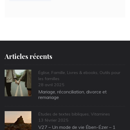
Articles récents
Categories
Église
,
Famille
,
Livres & ebooks
,
Outils pour
les familles
Posted
28 avril 2025
on
Mariage, réconciliation, divorce et
remariage
Categories
Études de textes bibliques
,
Vitamines
Posted
13 février 2025
on
V27 – Un mode de vie Ében-Ézer – 1