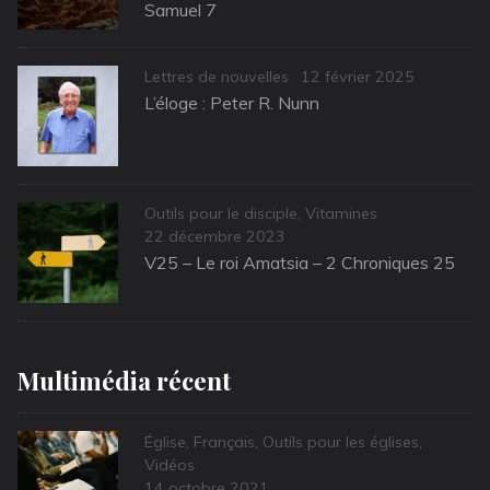
Samuel 7
Categories
Posted
Lettres de nouvelles
12 février 2025
on
L’éloge : Peter R. Nunn
Categories
Outils pour le disciple
,
Vitamines
Posted
22 décembre 2023
on
V25 – Le roi Amatsia – 2 Chroniques 25
Multimédia récent
Categories
Église
,
Français
,
Outils pour les églises
,
Vidéos
Posted
14 octobre 2021