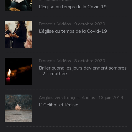
on
L’Église au temps de la Covid 19
Categories
Posted
Français
,
Vidéos
9 octobre 2020
on
L’église au temps de la Covid-19
Categories
Posted
Français
,
Vidéos
8 octobre 2020
on
Briller quand les jours deviennent sombres
– 2 Timothée
Categories
Posted
Anglais vers français
,
Audios
13 juin 2019
on
L’ Célibat et l’église