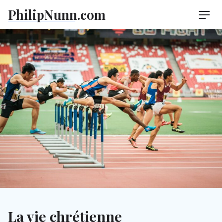
Skip
PhilipNunn.com
Men
to
content
La vie chrétienne