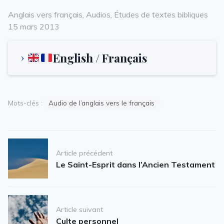
Categories
Po
Anglais vers français
,
Audios
,
Études de textes bibliques
on
15 mars 2013
English / Français
Mots-clés :
Audio de l’anglais vers le français
Post
Article précédent
navigation
Le Saint-Esprit dans l’Ancien Testament
Article suivant
Culte personnel