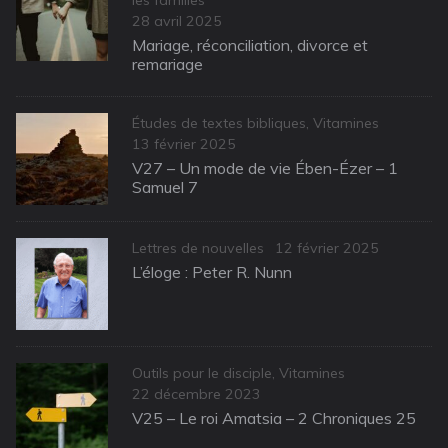
les familles
Posted
28 avril 2025
on
Mariage, réconciliation, divorce et
remariage
Categories
Études de textes bibliques
,
Vitamines
Posted
13 février 2025
on
V27 – Un mode de vie Ében-Ézer – 1
Samuel 7
Categories
Posted
Lettres de nouvelles
12 février 2025
on
L’éloge : Peter R. Nunn
Categories
Outils pour le disciple
,
Vitamines
Posted
22 décembre 2023
on
V25 – Le roi Amatsia – 2 Chroniques 25