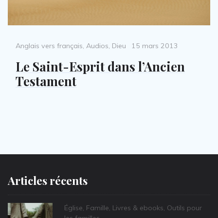
Categories
Posted
Anglais vers français
,
Audios
,
Dieu
15 mars 2013
on
Le Saint-Esprit dans l’Ancien
Testament
Articles récents
Categories
Église
,
Famille
,
Livres & ebooks
,
Outils pour