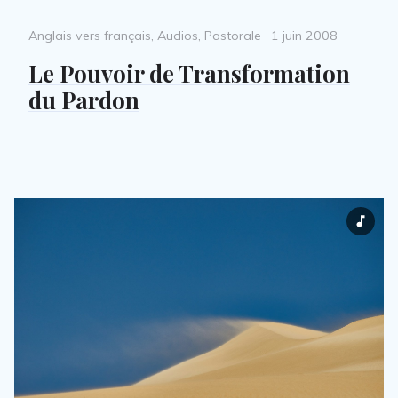
Categories
Posted
Anglais vers français
,
Audios
,
Pastorale
1 juin 2008
on
Le Pouvoir de Transformation
du Pardon