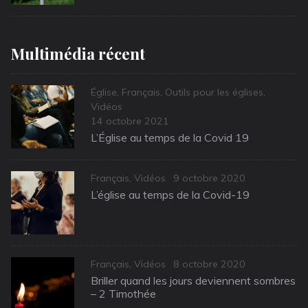
Multimédia récent
Categories
Église
,
Français
,
Outils pour les églises
,
Vidéos
Posted
14 octobre 2021
on
L’Église au temps de la Covid 19
Categories
Posted
Français
,
Vidéos
9 octobre 2020
on
L’église au temps de la Covid-19
Categories
Posted
Français
,
Vidéos
8 octobre 2020
on
Briller quand les jours deviennent sombres
– 2 Timothée