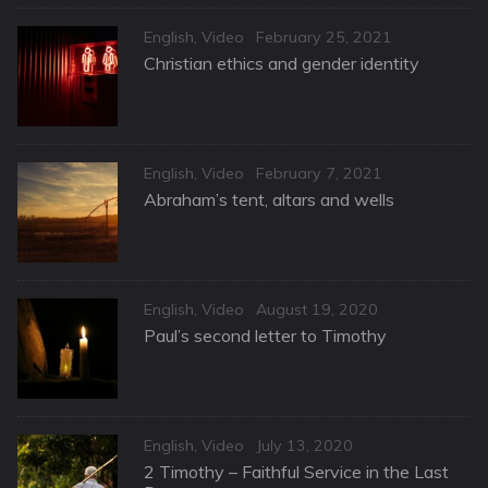
Categories
Posted
English
,
Video
February 25, 2021
on
Christian ethics and gender identity
Categories
Posted
English
,
Video
February 7, 2021
on
Abraham’s tent, altars and wells
Categories
Posted
English
,
Video
August 19, 2020
on
Paul’s second letter to Timothy
Categories
Posted
English
,
Video
July 13, 2020
on
2 Timothy – Faithful Service in the Last