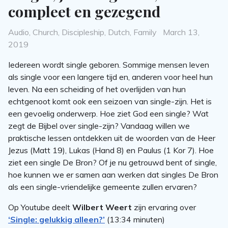
compleet en gezegend
Categories
Posted
Audio
,
Church
,
Discipleship
,
Dutch
,
Family
March 13,
on
2019
Iedereen wordt single geboren. Sommige mensen leven
als single voor een langere tijd en, anderen voor heel hun
leven. Na een scheiding of het overlijden van hun
echtgenoot komt ook een seizoen van single-zijn. Het is
een gevoelig onderwerp. Hoe ziet God een single? Wat
zegt de Bijbel over single-zijn? Vandaag willen we
praktische lessen ontdekken uit de woorden van de Heer
Jezus (Matt 19), Lukas (Hand 8) en Paulus (1 Kor 7). Hoe
ziet een single De Bron? Of je nu getrouwd bent of single,
hoe kunnen we er samen aan werken dat singles De Bron
als een single-vriendelijke gemeente zullen ervaren?
Op Youtube deelt
Wilbert Weert
zijn ervaring over
‘Single: gelukkig alleen?’
(13:34 minuten)