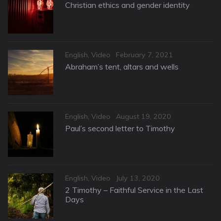
on
Christian ethics and gender identity
Categories
Posted
English
,
Video
February 7, 2021
on
Abraham’s tent, altars and wells
Categories
Posted
English
,
Video
August 19, 2020
on
Paul’s second letter to Timothy
Categories
Posted
English
,
Video
July 13, 2020
on
2 Timothy – Faithful Service in the Last
Days