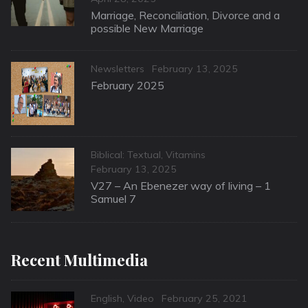
on
Marriage, Reconciliation, Divorce and a
possible New Marriage
Categories
Posted
Newsletters
February 13, 2025
on
February 2025
Categories
Biblical: Textual
,
Vitamins
Posted
February 13, 2025
on
V27 – An Ebenezer way of living – 1
Samuel 7
Recent Multimedia
Categories
Posted
English
,
Video
February 25, 2021