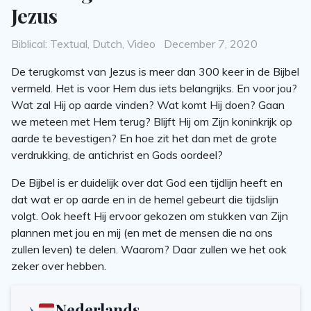
Jezus
Categories
Posted
Biblical: Textual
,
Dutch
,
Video
December 7, 2020
on
De terugkomst van Jezus is meer dan 300 keer in de Bijbel
vermeld. Het is voor Hem dus iets belangrijks. En voor jou?
Wat zal Hij op aarde vinden? Wat komt Hij doen? Gaan
we meteen met Hem terug? Blijft Hij om Zijn koninkrijk op
aarde te bevestigen? En hoe zit het dan met de grote
verdrukking, de antichrist en Gods oordeel?
De Bijbel is er duidelijk over dat God een tijdlijn heeft en
dat wat er op aarde en in de hemel gebeurt die tijdslijn
volgt. Ook heeft Hij ervoor gekozen om stukken van Zijn
plannen met jou en mij (en met de mensen die na ons
zullen leven) te delen. Waarom? Daar zullen we het ook
zeker over hebben.
Nederlands