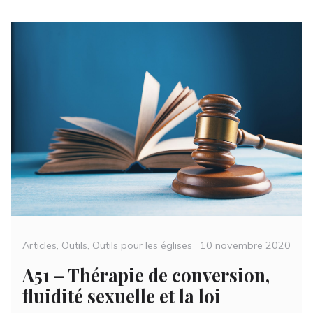
Categories
Posted
Articles
,
Outils
,
Outils pour les églises
10 novembre 2020
on
A51 – Thérapie de conversion,
fluidité sexuelle et la loi