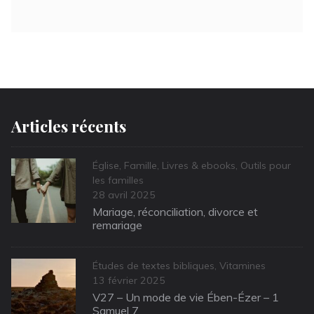
Articles récents
Categories
Église
,
Famille
,
Livres & ebooks
,
Outils pour
les familles
Posted
28 avril 2025
on
Mariage, réconciliation, divorce et
remariage
Categories
Études de textes bibliques
,
Vitamines
Posted
13 février 2025
on
V27 – Un mode de vie Ében-Ézer – 1
Samuel 7