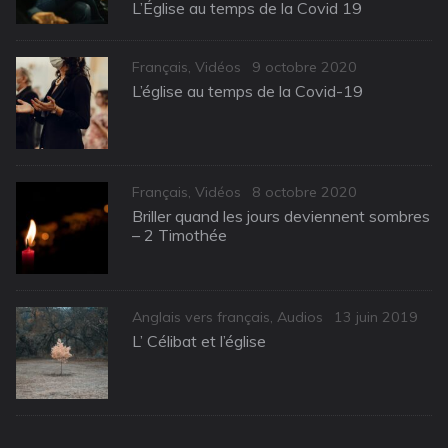
on
L’Église au temps de la Covid 19
Categories
Posted
Français
,
Vidéos
9 octobre 2020
on
L’église au temps de la Covid-19
Categories
Posted
Français
,
Vidéos
8 octobre 2020
on
Briller quand les jours deviennent sombres
– 2 Timothée
Categories
Posted
Anglais vers français
,
Audios
13 juin 2019
on
L’ Célibat et l’église