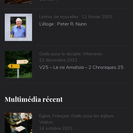
Categories
Posted
Lettres de nouvelles
12 février 2025
on
L’éloge : Peter R. Nunn
Categories
Outils pour le disciple
,
Vitamines
Posted
22 décembre 2023
on
V25 – Le roi Amatsia – 2 Chroniques 25
Multimédia récent
Categories
Église
,
Français
,
Outils pour les églises
,
Vidéos
Posted
14 octobre 2021