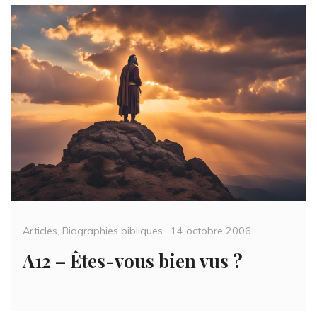
Categories
Posted
Articles
,
Biographies bibliques
14 octobre 2006
on
A12 – Êtes-vous bien vus ?