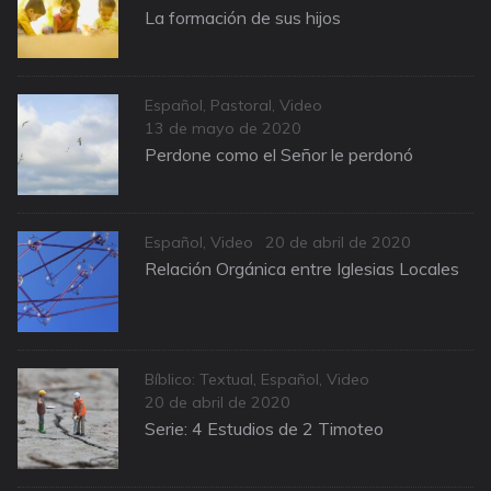
on
La formación de sus hijos
Categories
Español
,
Pastoral
,
Video
Posted
13 de mayo de 2020
on
Perdone como el Señor le perdonó
Categories
Posted
Español
,
Video
20 de abril de 2020
on
Relación Orgánica entre Iglesias Locales
Categories
Bíblico: Textual
,
Español
,
Video
Posted
20 de abril de 2020
on
Serie: 4 Estudios de 2 Timoteo