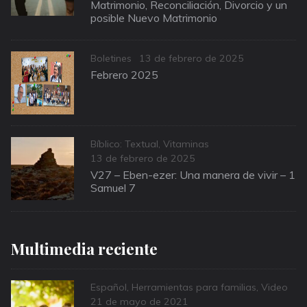
on
Matrimonio, Reconciliación, Divorcio y un
posible Nuevo Matrimonio
Categories
Posted
Boletines
13 de febrero de 2025
on
Febrero 2025
Categories
Bíblico: Textual
,
Vitaminas
Posted
13 de febrero de 2025
on
V27 – Eben-ezer: Una manera de vivir – 1
Samuel 7
Multimedia reciente
Categories
Español
,
Herramientas para familias
,
Video
Posted
21 de mayo de 2021