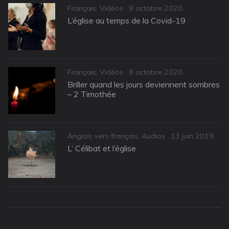
Categories
Posted
Français
,
Vidéos
9 octobre 2020
on
L’église au temps de la Covid-19
Categories
Posted
Français
,
Vidéos
8 octobre 2020
on
Briller quand les jours deviennent sombres
– 2 Timothée
Categories
Posted
Anglais vers français
,
Audios
13 juin 2019
on
L’ Célibat et l’église