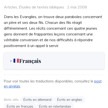
Categories
Posted
Articles
,
Études de textes bibliques
1 mai 2008
on
Dans les Evangiles, on trouve deux paraboles concernant
un père et ses deux fils. Chacun des fils réagit
différemment. Les récits concernant ces quatre jeunes
gens donnent de frappantes leçons concernant une
véritable conversion et de nos difficultés à répondre
positivement à un appel à servir.
Français
Pour voir toutes les traductions disponibles, consultez le
post
en anglais
.
Mots-clés :
Écrits en allemand
Écrits en anglais
Écrits en français
Écrits en néerlandais