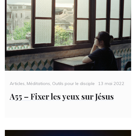
Categories
Posted
Articles
,
Méditations
,
Outils pour le disciple
13 mai 2022
on
A55 – Fixer les yeux sur Jésus