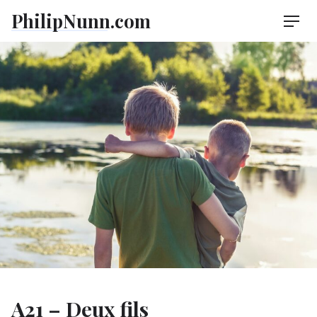
Skip
PhilipNunn.com
Men
to
content
A21 – Deux fils