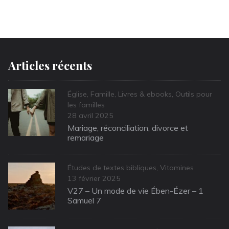
Articles récents
Categories
Église
,
Famille
,
Livres & ebooks
,
Outils pour
les familles
Posted
28 avril 2025
on
Mariage, réconciliation, divorce et
remariage
Categories
Études de textes bibliques
,
Vitamines
Posted
13 février 2025
on
V27 – Un mode de vie Ében-Ézer – 1
Samuel 7