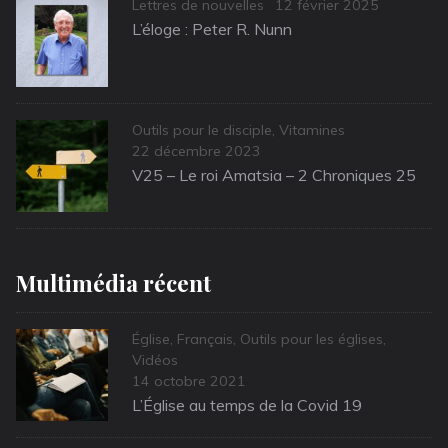
Categories
Posted
Lettres de nouvelles
12 février 2025
on
L’éloge : Peter R. Nunn
Categories
Outils pour le disciple
,
Vitamines
Posted
22 décembre 2023
on
V25 – Le roi Amatsia – 2 Chroniques 25
Multimédia récent
Categories
Église
,
Français
,
Outils pour les églises
,
Vidéos
Posted
14 octobre 2021
on
L’Église au temps de la Covid 19