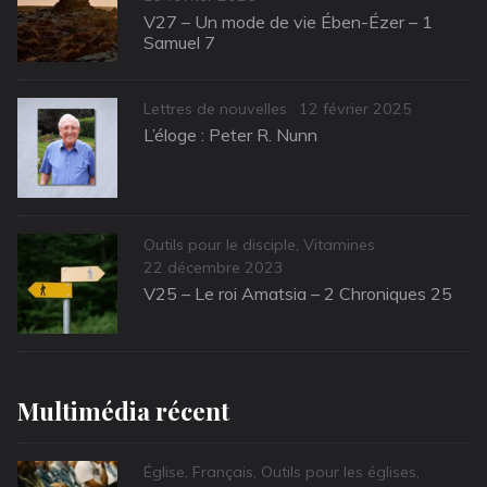
on
V27 – Un mode de vie Ében-Ézer – 1
Samuel 7
Categories
Posted
Lettres de nouvelles
12 février 2025
on
L’éloge : Peter R. Nunn
Categories
Outils pour le disciple
,
Vitamines
Posted
22 décembre 2023
on
V25 – Le roi Amatsia – 2 Chroniques 25
Multimédia récent
Categories
Église
,
Français
,
Outils pour les églises
,