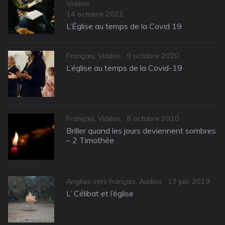
Vidéos
Posted
14 octobre 2021
on
L’Église au temps de la Covid 19
Categories
Posted
Français
,
Vidéos
9 octobre 2020
on
L’église au temps de la Covid-19
Categories
Posted
Français
,
Vidéos
8 octobre 2020
on
Briller quand les jours deviennent sombres
– 2 Timothée
Categories
Posted
Anglais vers français
,
Audios
13 juin 2019
on
L’ Célibat et l’église