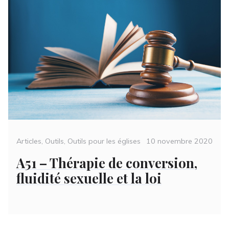
Categories
Posted
Articles
,
Outils
,
Outils pour les églises
10 novembre 2020
on
A51 – Thérapie de conversion,
fluidité sexuelle et la loi