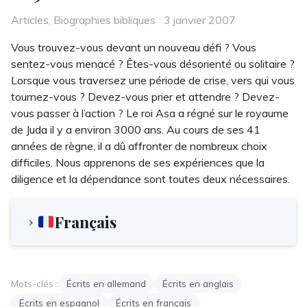
Categories
Posted
Articles
,
Biographies bibliques
3 janvier 2007
on
Vous trouvez-vous devant un nouveau défi ? Vous
sentez-vous menacé ? Êtes-vous désorienté ou solitaire ?
Lorsque vous traversez une période de crise, vers qui vous
tournez-vous ? Devez-vous prier et attendre ? Devez-
vous passer à l’action ? Le roi Asa a régné sur le royaume
de Juda il y a environ 3000 ans. Au cours de ses 41
années de règne, il a dû affronter de nombreux choix
difficiles. Nous apprenons de ses expériences que la
diligence et la dépendance sont toutes deux nécessaires.
Français
Mots-clés :
Écrits en allemand
Écrits en anglais
Écrits en espagnol
Écrits en français