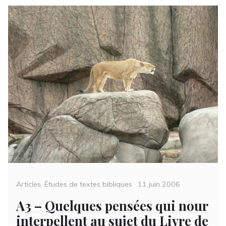
Categories
Posted
Articles
,
Études de textes bibliques
11 juin 2006
on
A3 – Quelques pensées qui nour
interpellent au sujet du Livre de