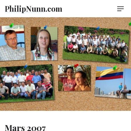
Skip
PhilipNunn.com
Men
to
content
Mars 2007