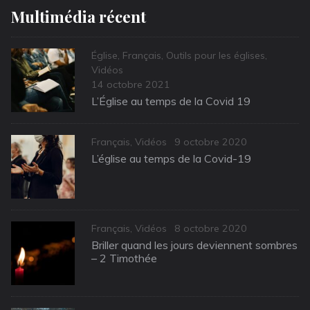
Multimédia récent
Categories
Église
,
Français
,
Outils pour les églises
,
Vidéos
Posted
14 octobre 2021
on
L’Église au temps de la Covid 19
Categories
Posted
Français
,
Vidéos
9 octobre 2020
on
L’église au temps de la Covid-19
Categories
Posted
Français
,
Vidéos
8 octobre 2020
on
Briller quand les jours deviennent sombres
– 2 Timothée