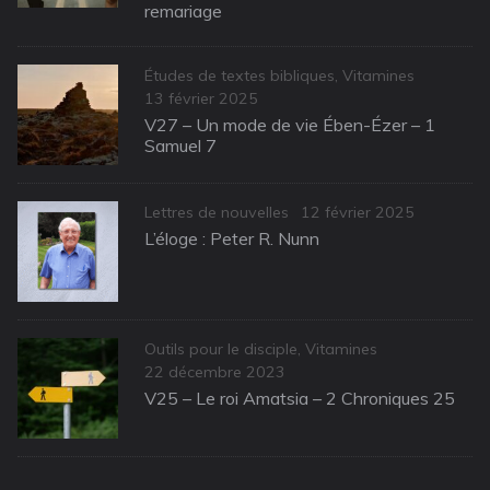
remariage
Categories
Études de textes bibliques
,
Vitamines
Posted
13 février 2025
on
V27 – Un mode de vie Ében-Ézer – 1
Samuel 7
Categories
Posted
Lettres de nouvelles
12 février 2025
on
L’éloge : Peter R. Nunn
Categories
Outils pour le disciple
,
Vitamines
Posted
22 décembre 2023
on
V25 – Le roi Amatsia – 2 Chroniques 25