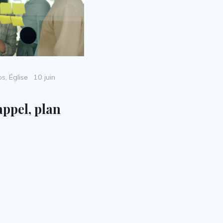
Posted
os
,
Église
10 juin
on
appel, plan