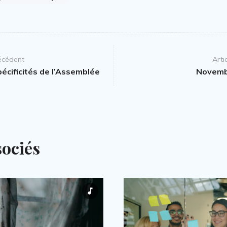
récédent
Arti
écificités de l’Assemblée
Novemb
sociés