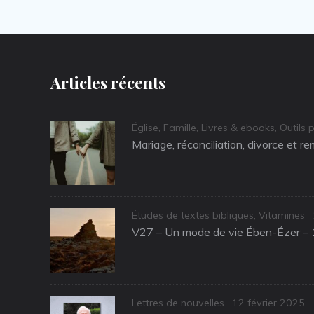
Articles récents
Categories
Église
,
Famille
,
Livres & ebooks
,
Outils 
Mariage, réconciliation, divorce et r
Categories
Études de textes bibliques
,
Vitamines
V27 – Un mode de vie Ében-Ézer – 
Categories
Posted
Lettres de nouvelles
12 février 2025