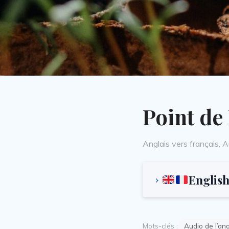
Point de 
Categories
Anglais vers français
,
A
English
Mots-clés :
Audio de l’ang