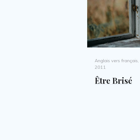
Categories
Anglais vers français
,
2011
Être Brisé