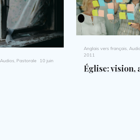
Categories
Anglais vers français
,
Audi
2011
Posted
Audios
,
Pastorale
10 juin
Église: vision, 
on