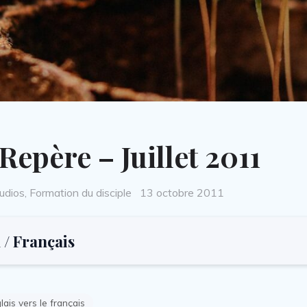
Repère – Juillet 2011
Posted
udios
,
Formation du disciple
13 octobre 2011
on
 / Français
lais vers le français