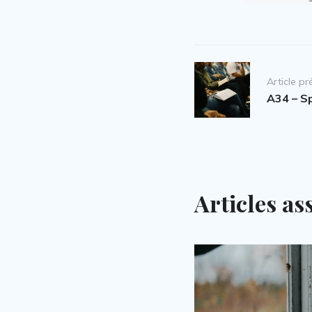
Post
Article p
navigation
A34 – Sp
Articles as