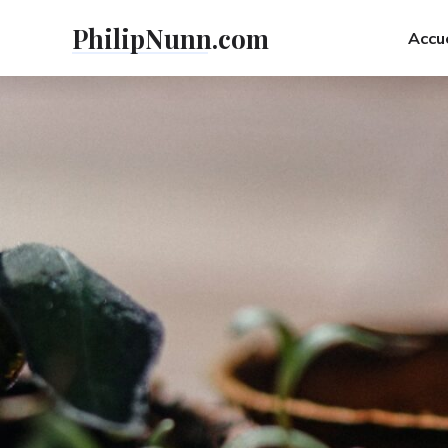
Skip
PhilipNunn.com
to
Accue
content