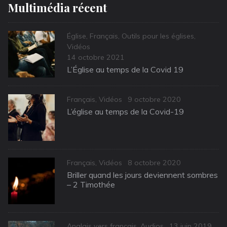
Multimédia récent
Categories
Église
,
Français
,
Outils pour les églises
,
Vidéos
Posted
14 octobre 2021
on
L’Église au temps de la Covid 19
Categories
Posted
Français
,
Vidéos
9 octobre 2020
on
L’église au temps de la Covid-19
Categories
Posted
Français
,
Vidéos
8 octobre 2020
on
Briller quand les jours deviennent sombres
– 2 Timothée
Categories
Posted
Anglais vers français
,
Audios
13 juin 2019