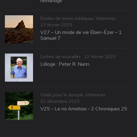
remariage
Categories
Études de textes bibliques
,
Vitamines
Posted
13 février 2025
on
V27 – Un mode de vie Ében-Ézer – 1
Samuel 7
Categories
Posted
Lettres de nouvelles
12 février 2025
on
L’éloge : Peter R. Nunn
Categories
Outils pour le disciple
,
Vitamines
Posted
22 décembre 2023
on
V25 – Le roi Amatsia – 2 Chroniques 25