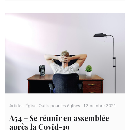
Categories
Posted
Articles
,
Église
,
Outils pour les églises
12 octobre 2021
on
A54 – Se réunir en assemblée
après la Covid-19