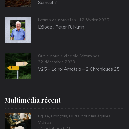
Samuel 7
Categories
Posted
Lettres de nouvelles
12 février 2025
on
L’éloge : Peter R. Nunn
Categories
Outils pour le disciple
,
Vitamines
Posted
22 décembre 2023
on
V25 – Le roi Amatsia – 2 Chroniques 25
Multimédia récent
Categories
Église
,
Français
,
Outils pour les églises
,
Vidéos
Posted
14 octobre 2021