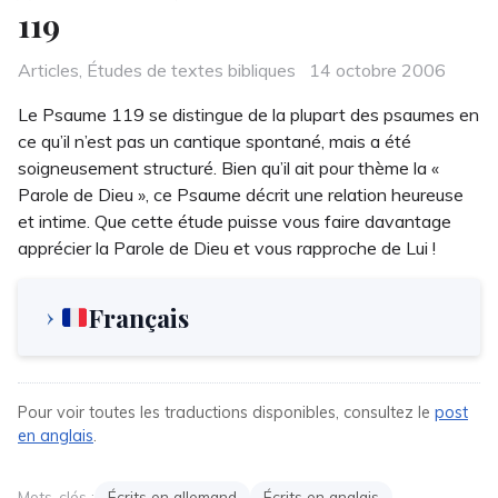
119
Categories
Posted
Articles
,
Études de textes bibliques
14 octobre 2006
on
Le Psaume 119 se distingue de la plupart des psaumes en
ce qu’il n’est pas un cantique spontané, mais a été
soigneusement structuré. Bien qu’il ait pour thème la «
Parole de Dieu », ce Psaume décrit une relation heureuse
et intime. Que cette étude puisse vous faire davantage
apprécier la Parole de Dieu et vous rapproche de Lui !
Français
Pour voir toutes les traductions disponibles, consultez le
post
en anglais
.
Mots-clés :
Écrits en allemand
Écrits en anglais