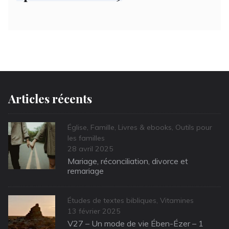
Articles récents
Categories
Église
,
Famille
,
Livres & ebooks
,
Outils pour
les familles
Posted
28 avril 2025
on
Mariage, réconciliation, divorce et
remariage
Categories
Études de textes bibliques
,
Vitamines
Posted
13 février 2025
on
V27 – Un mode de vie Ében-Ézer – 1