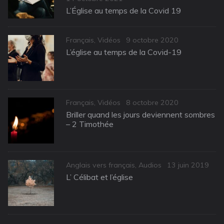
on
L’Église au temps de la Covid 19
Categories
Posted
Français
,
Vidéos
9 octobre 2020
on
L’église au temps de la Covid-19
Categories
Posted
Français
,
Vidéos
8 octobre 2020
on
Briller quand les jours deviennent sombres
– 2 Timothée
Categories
Posted
Anglais vers français
,
Audios
13 juin 2019
on
L’ Célibat et l’église