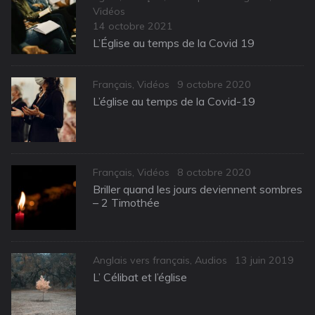
Vidéos
Posted
14 octobre 2021
on
L’Église au temps de la Covid 19
Categories
Posted
Français
,
Vidéos
9 octobre 2020
on
L’église au temps de la Covid-19
Categories
Posted
Français
,
Vidéos
8 octobre 2020
on
Briller quand les jours deviennent sombres
– 2 Timothée
Categories
Posted
Anglais vers français
,
Audios
13 juin 2019
on
L’ Célibat et l’église