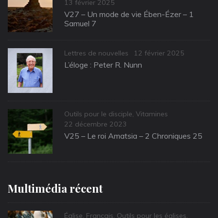
Posted
13 février 2025
on
V27 – Un mode de vie Ében-Ézer – 1
Samuel 7
Categories
Posted
Lettres de nouvelles
12 février 2025
on
L’éloge : Peter R. Nunn
Categories
Outils pour le disciple
,
Vitamines
Posted
22 décembre 2023
on
V25 – Le roi Amatsia – 2 Chroniques 25
Multimédia récent
Categories
Église
,
Français
,
Outils pour les églises
,