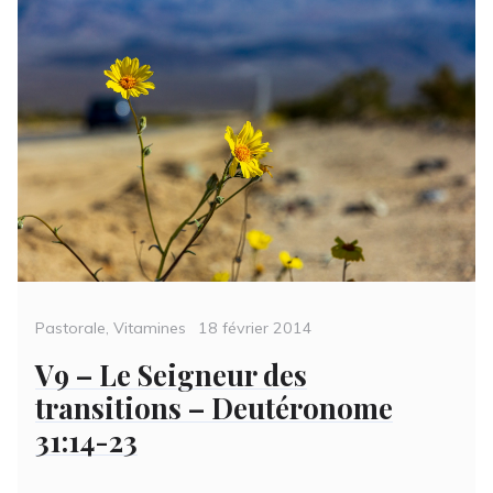
Categories
Posted
Pastorale
,
Vitamines
18 février 2014
on
V9 – Le Seigneur des
transitions – Deutéronome
31:14-23