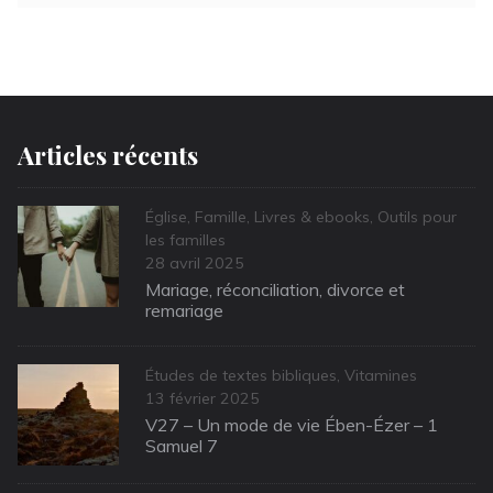
Articles récents
Categories
Église
,
Famille
,
Livres & ebooks
,
Outils pour
les familles
Posted
28 avril 2025
on
Mariage, réconciliation, divorce et
remariage
Categories
Études de textes bibliques
,
Vitamines
Posted
13 février 2025
on
V27 – Un mode de vie Ében-Ézer – 1
Samuel 7