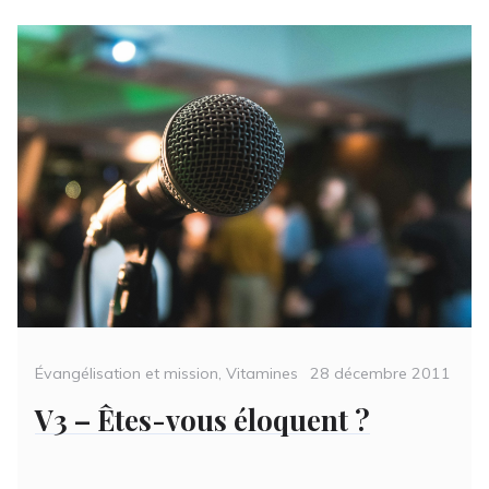
Categories
Posted
Évangélisation et mission
,
Vitamines
28 décembre 2011
on
V3 – Êtes-vous éloquent ?