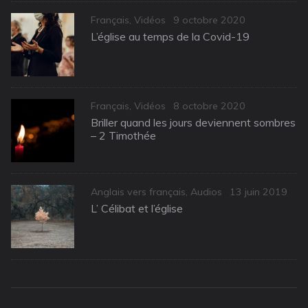
Categories
Posted
Français
,
Vidéos
9 octobre 2020
on
L’église au temps de la Covid-19
Categories
Posted
Français
,
Vidéos
8 octobre 2020
on
Briller quand les jours deviennent sombres
– 2 Timothée
Categories
Posted
Anglais vers français
,
Audios
13 juin 2019
on
L’ Célibat et l’église