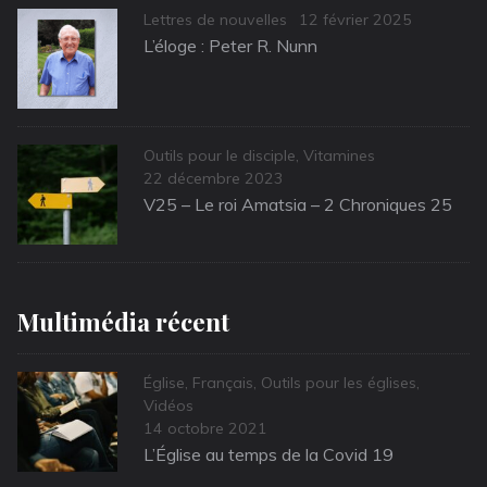
Categories
Posted
Lettres de nouvelles
12 février 2025
on
L’éloge : Peter R. Nunn
Categories
Outils pour le disciple
,
Vitamines
Posted
22 décembre 2023
on
V25 – Le roi Amatsia – 2 Chroniques 25
Multimédia récent
Categories
Église
,
Français
,
Outils pour les églises
,
Vidéos
Posted
14 octobre 2021
on
L’Église au temps de la Covid 19