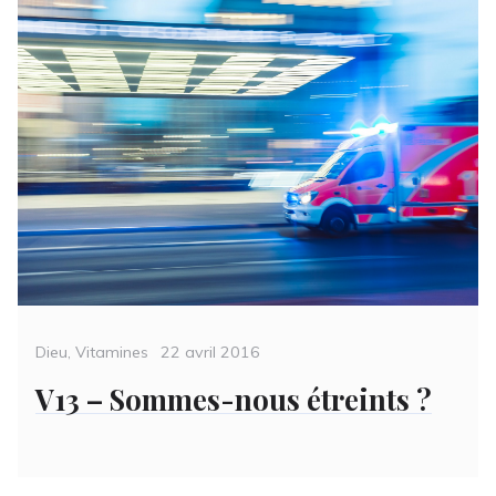
Categories
Posted
Dieu
,
Vitamines
22 avril 2016
on
V13 – Sommes-nous étreints ?