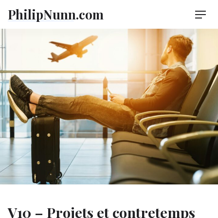
Skip
PhilipNunn.com
Men
to
content
V10 – Projets et contretemps