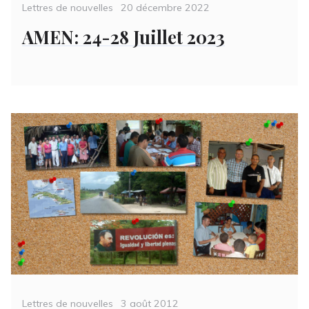
Categories
Posted
Lettres de nouvelles
20 décembre 2022
on
AMEN: 24-28 Juillet 2023
Categories
Posted
Lettres de nouvelles
3 août 2012