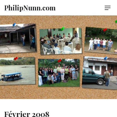
Skip
PhilipNunn.com
Men
to
content
Février 2008