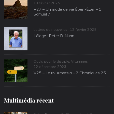
Posted
13 février 2025
on
V27 – Un mode de vie Ében-Ézer – 1
Samuel 7
Categories
Posted
Lettres de nouvelles
12 février 2025
on
L’éloge : Peter R. Nunn
Categories
Outils pour le disciple
,
Vitamines
Posted
22 décembre 2023
on
V25 – Le roi Amatsia – 2 Chroniques 25
Multimédia récent