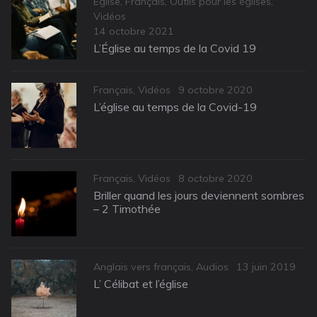
Categories
Église
,
Français
,
Outils pour les églises
,
Vidéos
Posted
14 octobre 2021
on
L’Église au temps de la Covid 19
Categories
Posted
Français
,
Vidéos
9 octobre 2020
on
L’église au temps de la Covid-19
Categories
Posted
Français
,
Vidéos
8 octobre 2020
on
Briller quand les jours deviennent sombres
– 2 Timothée
Categories
Posted
Anglais vers français
,
Audios
13 juin 2019
on
L’ Célibat et l’église