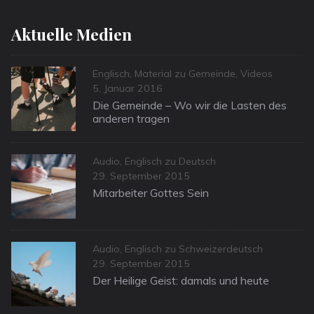
Aktuelle Medien
Categories
Englisch
,
Material zu Gemeinde
,
Videos
Posted
5. Januar 2016
on
Die Gemeinde – Wo wir die Lasten des
anderen tragen
Categories
Audio
,
Englisch zu Deutsch
Posted
29. September 2015
on
Mitarbeiter Gottes Sein
Categories
Audio
,
Englisch zu Schweizerdeutsch
Posted
29. September 2015
on
Der Heilige Geist: damals und heute