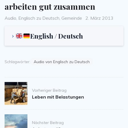
arbeiten gut zusammen
Categories
Posted
Audio
,
Englisch zu Deutsch
,
Gemeinde
2. März 2013
on
English / Deutsch
Schlagwörter:
Audio von Englisch zu Deutsch
Post
Vorheriger Beitrag
navigation
Leben mit Belastungen
Nächster Beitrag