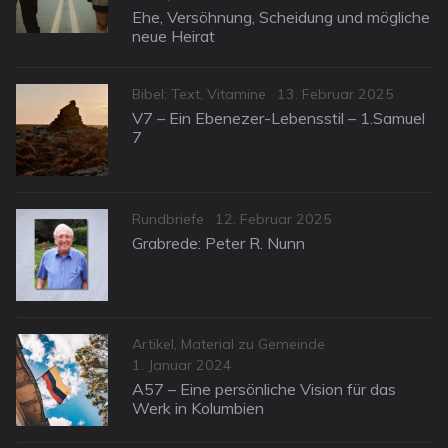
on
Ehe, Versöhnung, Scheidung und mögliche
neue Heirat
Categories
Posted
Bibel: Text
,
Vitamine
13. Februar 2025
on
V7 – Ein Ebenezer-Lebensstil – 1.Samuel
7
Categories
Posted
Rundbriefe
12. Februar 2025
on
Grabrede: Peter R. Nunn
Categories
Artikel
,
Material zu Gemeinde
Posted
1. Januar 2024
on
A57 – Eine persönliche Vision für das
Werk in Kolumbien