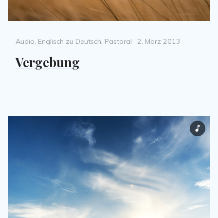
Categories
Posted
Audio
,
Englisch zu Deutsch
,
Pastoral
2. März 2013
on
Vergebung