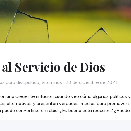
 al Servicio de Dios
Posted
as para discipulado
,
Vitaminas
23 de diciembre de 2021
on
ón una creciente irritación cuando veo cómo algunos políticos 
ces alternativas y presentan verdades-medias para promover su
n puede convertirse en rabia. ¿Es buena esta reacción? ¿Puede D