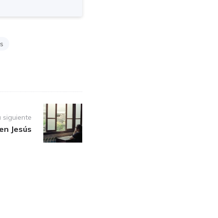
és
 siguiente
 en Jesús