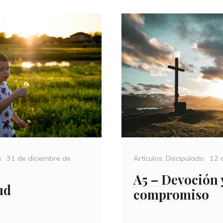
Posted
Categories
Pos
s
31 de diciembre de
Artículos
,
Discipulado
12 
on
on
A5 – Devoción 
ud
compromiso