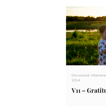
Categories
Devocional
,
Vitamina
2014
V11 – Gratit