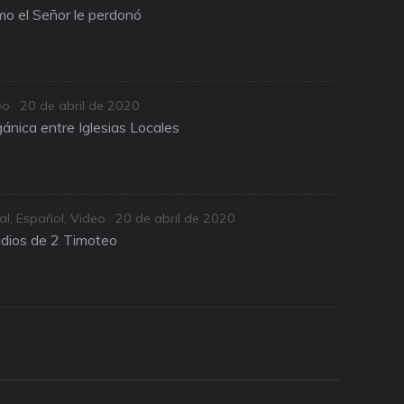
on
o el Señor le perdonó
Posted
eo
20 de abril de 2020
on
ánica entre Iglesias Locales
Posted
al
,
Español
,
Video
20 de abril de 2020
on
udios de 2 Timoteo