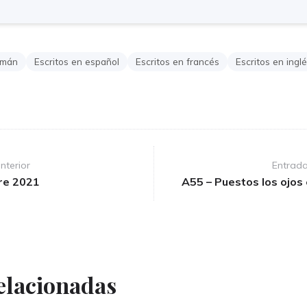
emán
Escritos en español
Escritos en francés
Escritos en ingl
nterior
Entrada
re 2021
A55 – Puestos los ojos
elacionadas