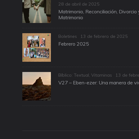
Posted
28 de abril de 2025
on
Matrimonio, Reconciliación, Divorcio
Matrimonio
Categories
Posted
Boletines
13 de febrero de 2025
on
Febrero 2025
Categories
Posted
Bíblico: Textual
,
Vitaminas
13 de febr
on
V27 – Eben-ezer: Una manera de viv