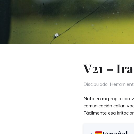
V21 – Ira
Categories
Discipulado
,
Herramient
Noto en mi propio coraz
comunicación callan vo
Fácilmente esa irritació
Español