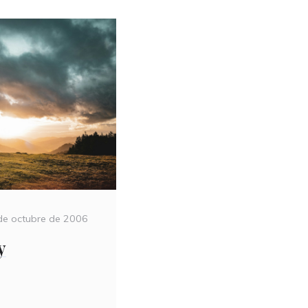
ted
de octubre de 2006
y