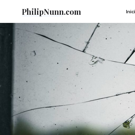
Skip
PhilipNunn.com
to
Inic
content