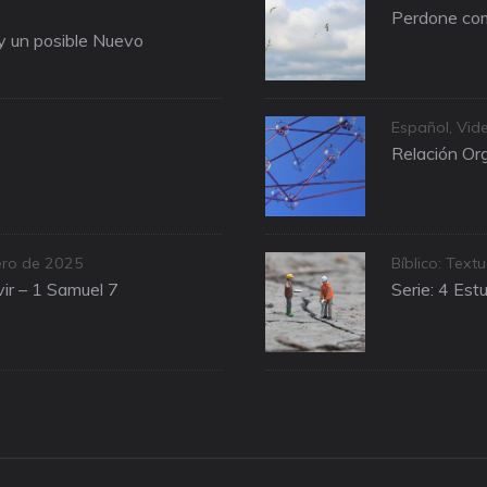
Perdone com
 y un posible Nuevo
Categories
Español
,
Vid
Relación Org
Categories
ero de 2025
Bíblico: Textu
ir – 1 Samuel 7
Serie: 4 Est