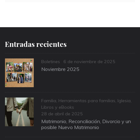
Entradas recientes
Categories
Posted
Boletines
6 de noviembre de 2025
on
Noviembre 2025
Categories
Familia
,
Herramientas para familias
,
Iglesia
,
Libros y eBooks
Posted
28 de abril de 2025
on
Matrimonio, Reconciliación, Divorcio y un
posible Nuevo Matrimonio