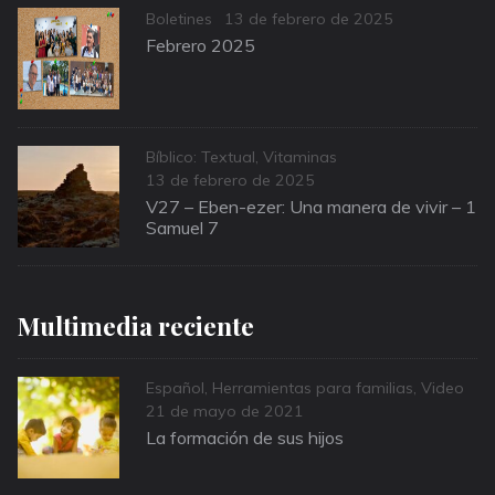
Categories
Posted
Boletines
13 de febrero de 2025
on
Febrero 2025
Categories
Bíblico: Textual
,
Vitaminas
Posted
13 de febrero de 2025
on
V27 – Eben-ezer: Una manera de vivir – 1
Samuel 7
Multimedia reciente
Categories
Español
,
Herramientas para familias
,
Video
Posted
21 de mayo de 2021
on
La formación de sus hijos