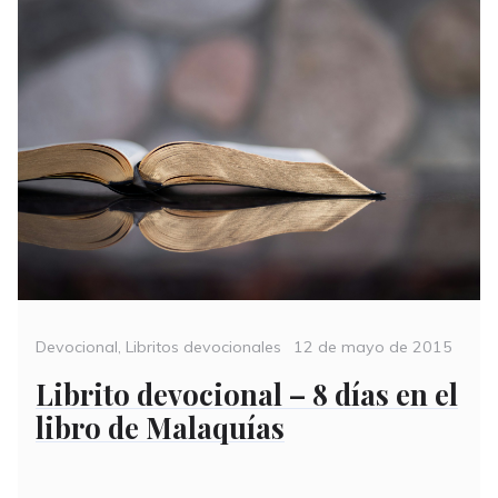
Categories
Posted
Devocional
,
Libritos devocionales
12 de mayo de 2015
on
Librito devocional – 8 días en el
libro de Malaquías