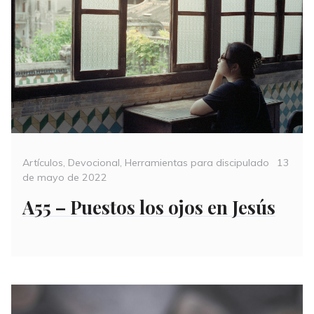
Categories
Posted
Artículos
,
Devocional
,
Herramientas para discipulado
13
on
de mayo de 2022
A55 – Puestos los ojos en Jesús