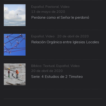
Categories
Español
,
Pastoral
,
Video
Posted
13 de mayo de 2020
on
Perdone como el Señor le perdonó
Categories
Posted
Español
,
Video
20 de abril de 2020
on
Relación Orgánica entre Iglesias Locales
Categories
Bíblico: Textual
,
Español
,
Video
Posted
20 de abril de 2020
on
Serie: 4 Estudios de 2 Timoteo