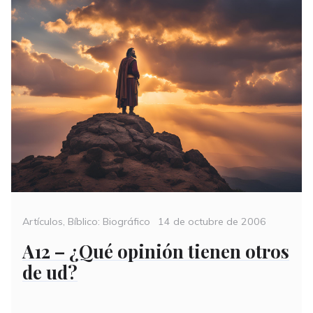
Categories
Posted
Artículos
,
Bíblico: Biográfico
14 de octubre de 2006
on
A12 – ¿Qué opinión tienen otros
de ud?