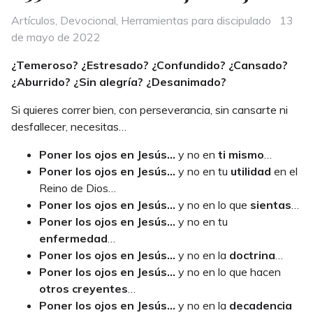
Categories
Poste
Artículos
,
Devocional
,
Herramientas para discipulado
13
on
de mayo de 2022
¿Temeroso? ¿Estresado? ¿Confundido? ¿Cansado?
¿Aburrido? ¿Sin alegría? ¿Desanimado?
Si quieres correr bien, con perseverancia, sin cansarte ni
desfallecer, necesitas…
P
oner los ojos en Jesús…
y no en
ti mismo
…
P
oner los ojos en Jesús…
y no en tu
utilidad
en el
Reino de Dios…
P
oner los ojos en Jesús…
y no en lo que
sientas
…
P
oner los ojos en Jesús…
y no en tu
enfermedad
…
P
oner los ojos en Jesús…
y no en la
doctrina
…
P
oner los ojos en Jesús…
y no en lo que hacen
otros creyentes
…
P
oner los ojos en Jesús…
y no en la
decadencia