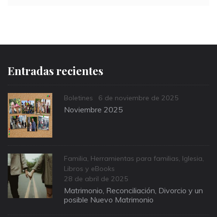
Entradas recientes
Categories
Posted
Boletines
6 de noviembre de 2025
on
Noviembre 2025
Categories
Familia
,
Herramientas para familias
,
Iglesia
,
Libros y eBooks
Posted
28 de abril de 2025
on
Matrimonio, Reconciliación, Divorcio y un
posible Nuevo Matrimonio