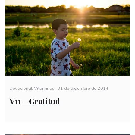
Categories
Posted
Devocional
,
Vitaminas
31 de diciembre de 2014
on
V11 – Gratitud