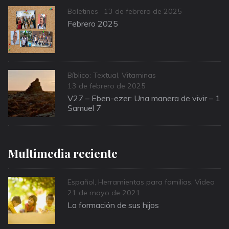
Categories
Posted
Boletines
13 de febrero de 2025
on
Febrero 2025
Categories
Bíblico: Textual
,
Vitaminas
Posted
13 de febrero de 2025
on
V27 – Eben-ezer: Una manera de vivir – 1
Samuel 7
Multimedia reciente
Categories
Español
,
Herramientas para familias
,
Video
Posted
21 de mayo de 2021
on
La formación de sus hijos