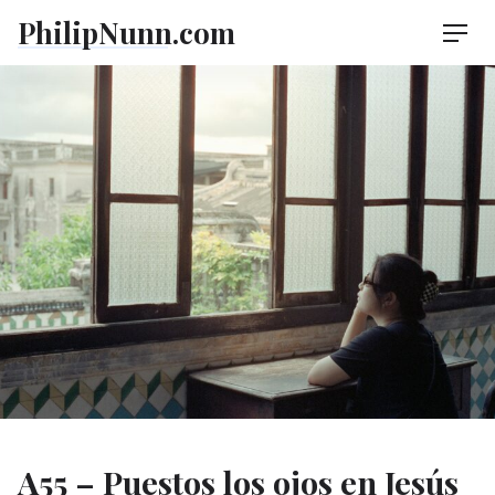
Skip
PhilipNunn.com
Men
to
content
A55 – Puestos los ojos en Jesús