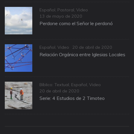
Categories
Español
,
Pastoral
,
Video
Posted
13 de mayo de 2020
on
Perdone como el Señor le perdonó
Categories
Posted
Español
,
Video
20 de abril de 2020
on
Relación Orgánica entre Iglesias Locales
Categories
Bíblico: Textual
,
Español
,
Video
Posted
20 de abril de 2020
on
Serie: 4 Estudios de 2 Timoteo