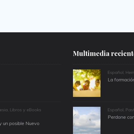
Multimedia recient
Categories
Español
,
Herr
La formación
Categories
lesia
,
Libros y eBooks
Español
,
Past
Perdone com
 y un posible Nuevo