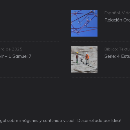
Categories
Español
,
Vid
Relación Org
Categories
ero de 2025
Bíblico: Textu
ir – 1 Samuel 7
Serie: 4 Est
legal sobre imágenes y contenido visual
· Desarrollado por Idea!