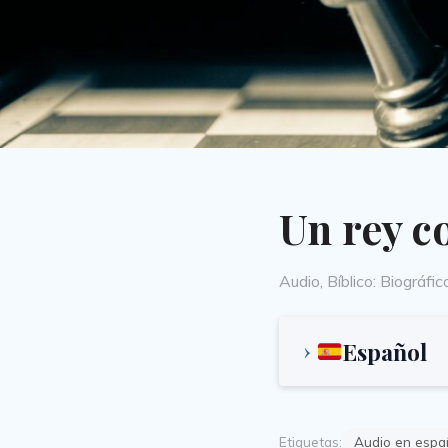
Un rey c
Categories
Audio
,
Bíblico: Biográfic
Español
Etiquetas:
Audio en espa