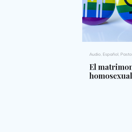
Categories
Audio
,
Español
,
Pasto
El matrimo
homosexua