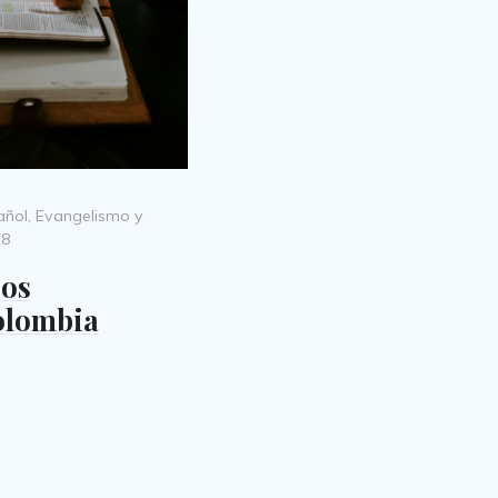
añol
,
Evangelismo y
08
cos
olombia