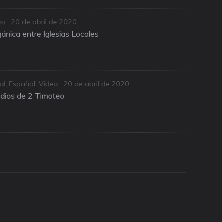
Posted
eo
20 de abril de 2020
on
ánica entre Iglesias Locales
Posted
al
,
Español
,
Video
20 de abril de 2020
on
udios de 2 Timoteo