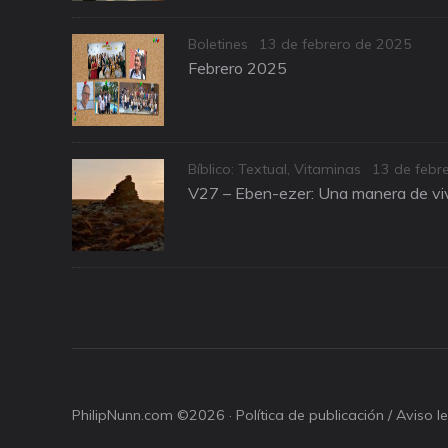
Categories
Posted
Boletines
13 de febrero de 2025
on
Febrero 2025
Categories
Posted
Bíblico: Textual
,
Vitaminas
13 de febr
on
V27 – Eben-ezer: Una manera de viv
PhilipNunn.com ©2026 ·
Política de publicación / Aviso 