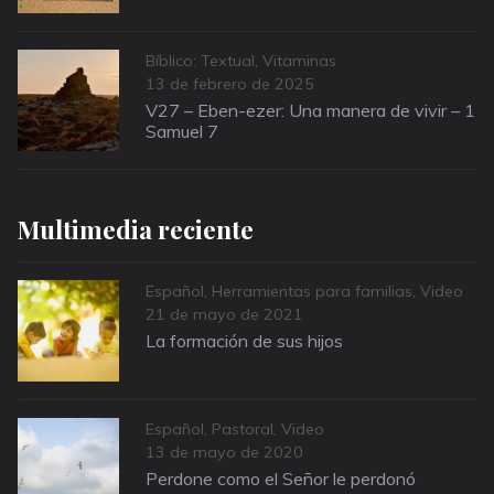
Categories
Bíblico: Textual
,
Vitaminas
Posted
13 de febrero de 2025
on
V27 – Eben-ezer: Una manera de vivir – 1
Samuel 7
Multimedia reciente
Categories
Español
,
Herramientas para familias
,
Video
Posted
21 de mayo de 2021
on
La formación de sus hijos
Categories
Español
,
Pastoral
,
Video
Posted
13 de mayo de 2020
on
Perdone como el Señor le perdonó