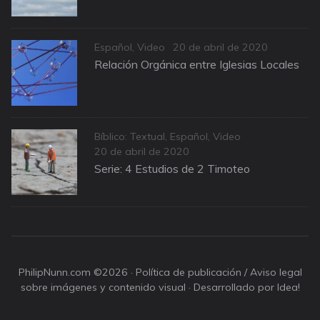
Categories
Posted
Español
,
Video
20 de abril de 2020
on
Relación Orgánica entre Iglesias Locales
Categories
Bíblico: Textual
,
Español
,
Video
Posted
20 de abril de 2020
on
Serie: 4 Estudios de 2 Timoteo
PhilipNunn.com ©2026 ·
Política de publicación / Aviso legal
sobre imágenes y contenido visual
· Desarrollado por Idea!