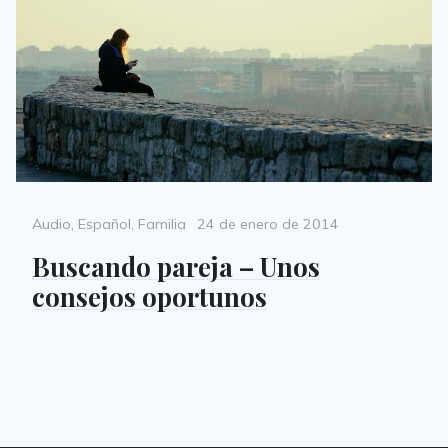
Categories
Posted
Audio
,
Español
,
Familia
24 de enero de 2014
on
Buscando pareja – Unos
consejos oportunos