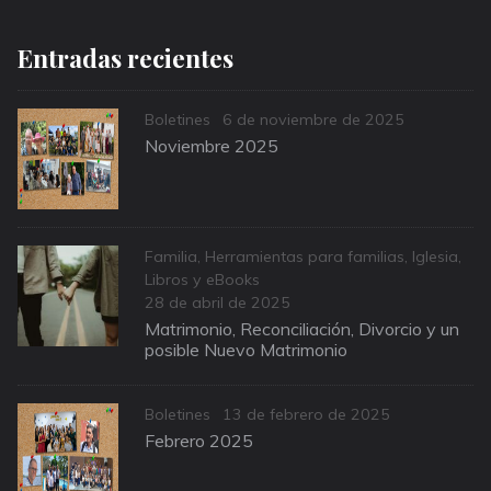
Entradas recientes
Categories
Posted
Boletines
6 de noviembre de 2025
on
Noviembre 2025
Categories
Familia
,
Herramientas para familias
,
Iglesia
,
Libros y eBooks
Posted
28 de abril de 2025
on
Matrimonio, Reconciliación, Divorcio y un
posible Nuevo Matrimonio
Categories
Posted
Boletines
13 de febrero de 2025
on
Febrero 2025