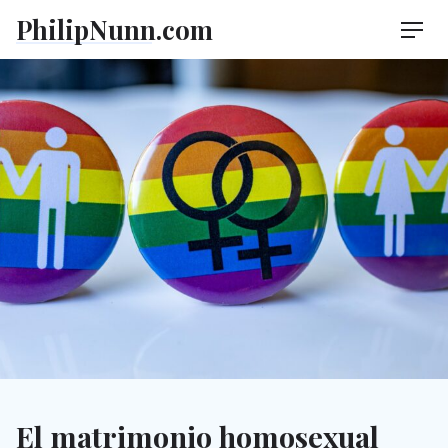
Skip
PhilipNunn.com
Men
to
content
El matrimonio homosexual