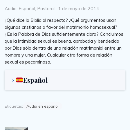
Categories
Posted
Audio
,
Español
,
Pastoral
1 de mayo de 2014
on
¿Qué dice la Biblia al respecto? ¿Qué argumentos usan
algunos cristianos a favor del matrimonio homosexual?
¿Es la Palabra de Dios suficientemente clara? Concluimos
que la intimidad sexual es buena, aprobada y bendecida
por Dios sólo dentro de una relación matrimonial entre un
hombre y una mujer. Cualquier otra forma de relación
sexual es pecaminosa.
Español
Etiquetas:
Audio en español