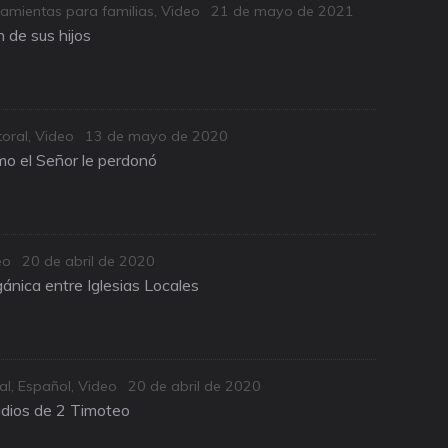
Posted
amientas para familias
,
Video
21 de mayo de 2021
on
 de sus hijos
Posted
oral
,
Video
13 de mayo de 2020
on
o el Señor le perdonó
Posted
eo
20 de abril de 2020
on
ánica entre Iglesias Locales
Posted
al
,
Español
,
Video
20 de abril de 2020
on
udios de 2 Timoteo