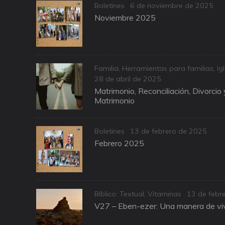
Categories
Posted
Boletines
6 de noviembre de 2025
on
Noviembre 2025
Categories
Familia
,
Herramientas para familias
,
Ig
Posted
28 de abril de 2025
on
Matrimonio, Reconciliación, Divorcio
Matrimonio
Categories
Posted
Boletines
13 de febrero de 2025
on
Febrero 2025
Categories
Posted
Bíblico: Textual
,
Vitaminas
13 de febr
on
V27 – Eben-ezer: Una manera de viv