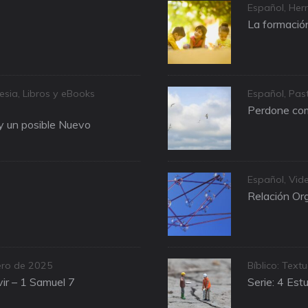
Categories
Español
,
Herr
La formación
Categories
lesia
,
Libros y eBooks
Español
,
Past
Perdone com
 y un posible Nuevo
Categories
Español
,
Vid
Relación Org
Categories
ero de 2025
Bíblico: Textu
ir – 1 Samuel 7
Serie: 4 Est