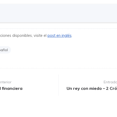
iones disponibles, visite el
post en inglés
.
pañol
nterior
Entrada
 financiera
Un rey con miedo – 2 Cr