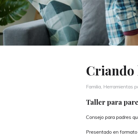
Criando 
Categories
Familia
,
Herramientas pa
Taller para pare
Consejo para padres que 
Presentado en format