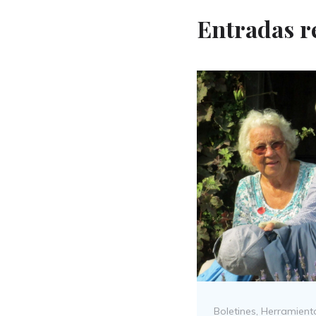
Entradas r
Categories
Boletines
,
Herramienta