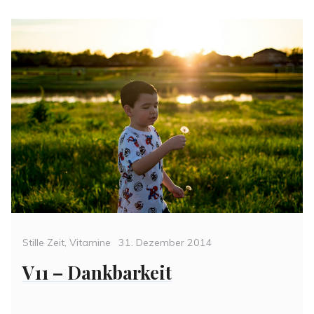
Categories
Posted
Stille Zeit
,
Vitamine
31. Dezember 2014
on
V11 – Dankbarkeit