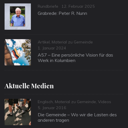
Categories
Posted
Rundbriefe
12. Februar 2025
on
Grabrede: Peter R. Nunn
Categories
Artikel
,
Material zu Gemeinde
Posted
1. Januar 2024
on
A57 – Eine persönliche Vision für das
Werk in Kolumbien
Aktuelle Medien
Categories
Englisch
,
Material zu Gemeinde
,
Videos
Posted
5. Januar 2016
on
Die Gemeinde – Wo wir die Lasten des
anderen tragen