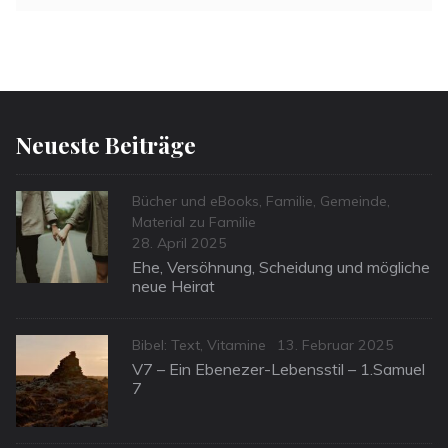
Neueste Beiträge
Categories
Bücher und eBooks
,
Familie
,
Gemeinde
,
Material zu Familie
Posted
28. April 2025
on
Ehe, Versöhnung, Scheidung und mögliche
neue Heirat
Categories
Posted
Bibel: Text
,
Vitamine
13. Februar 2025
on
V7 – Ein Ebenezer-Lebensstil – 1.Samuel
7