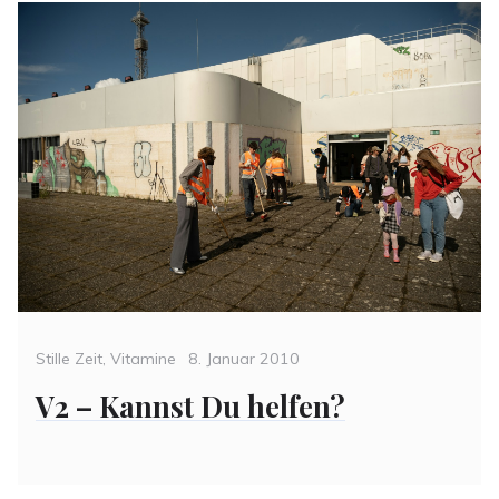
Categories
Posted
Stille Zeit
,
Vitamine
8. Januar 2010
on
V2 – Kannst Du helfen?