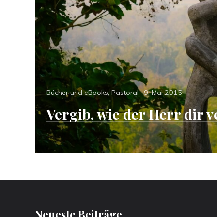
Categories
Posted
Bücher und eBooks
,
Pastoral
9. Mai 2015
on
Vergib, wie der Herr dir 
Neueste Beiträge