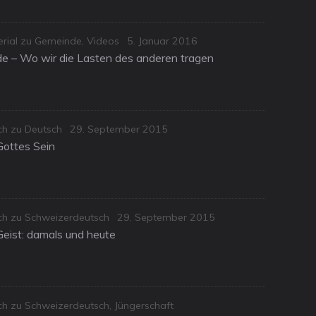
Posted
erial zu Gemeinde
,
Videos
5. Januar 2016
on
e – Wo wir die Lasten des anderen tragen
Posted
ch zu Deutsch
29. September 2015
on
Gottes Sein
Posted
sch zu Schweizerdeutsch
29. September 2015
on
Geist: damals und heute
sch zu Schweizerdeutsch
,
Jüngerschaft