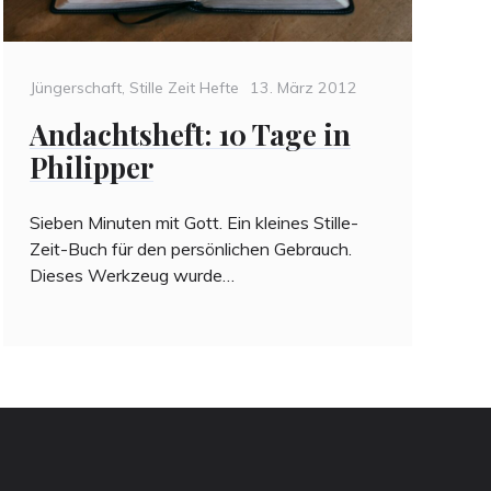
Categories
Posted
Jüngerschaft
,
Stille Zeit Hefte
13. März 2012
on
Andachtsheft: 10 Tage in
Philipper
Sieben Minuten mit Gott. Ein kleines Stille-
Zeit-Buch für den persönlichen Gebrauch.
Dieses Werkzeug wurde…